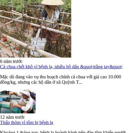
6 năm trước
Cà chua chết khô vì bệnh lạ, nhiều hộ dân &quot;trắng tay&quot;
Mặc dù đang vào vụ thu hoạch chính cà chua với giá cao 10.000
đồng/kg, nhưng các hộ dân ở xã Quỳnh T...
12 năm trước
Thấp thỏm vì tôm bị bệnh lạ
Khoảng 1 tháng nay, bệnh lạ hoành hành trên đàn tôm khiến người