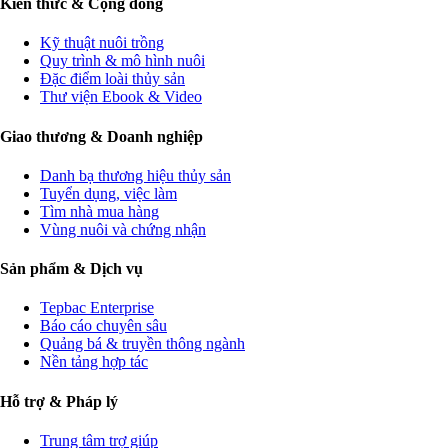
Kiến thức & Cộng đồng
Kỹ thuật nuôi trồng
Quy trình & mô hình nuôi
Đặc điểm loài thủy sản
Thư viện Ebook & Video
Giao thương & Doanh nghiệp
Danh bạ thương hiệu thủy sản
Tuyển dụng, việc làm
Tìm nhà mua hàng
Vùng nuôi và chứng nhận
Sản phẩm & Dịch vụ
Tepbac Enterprise
Báo cáo chuyên sâu
Quảng bá & truyền thông ngành
Nền tảng hợp tác
Hỗ trợ & Pháp lý
Trung tâm trợ giúp