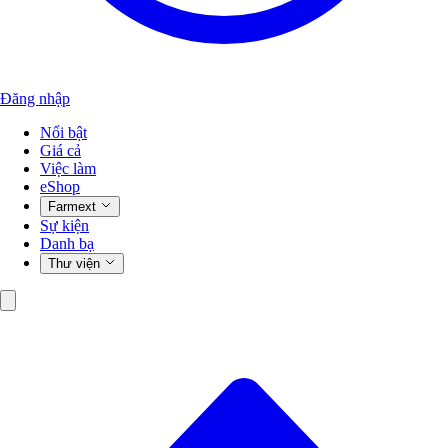
Đăng nhập
Nổi bật
Giá cả
Việc làm
eShop
Farmext
Sự kiện
Danh bạ
Thư viện