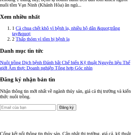
nuôi tôm Vạn Ninh (Khánh Hòa) ăn ngủ...
Xem nhiều nhất
1
Cà chua chết khô vì bệnh lạ, nhiều hộ dân &quot;trắng
tay&quot;
2
Thấp thỏm vì tôm bị bệnh lạ
Danh mục tin tức
Nuôi trồng
Dịch bệnh
Đánh bắt
Chế biến
Kỹ thuật
Nguyên liệu
Thế
giới
Ẩm thực
Doanh nghiệp
Tổng hợp
Góc nhìn
Đăng ký nhận bản tin
Nhận thông tin mới nhất về ngành thủy sản, giá cả thị trường và kiến
thức nuôi trồng.
Đăng ký
Cổng kết nối thông tin thủy sản. Cập nhật thị trường, giá cả, kỹ thuật