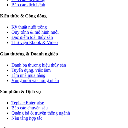
Báo cáo dịch bệnh
Kiến thức & Cộng đồng
Kỹ thuật nuôi trồng
Quy trình & mô hình nuôi
Đặc điểm loài thủy sản
Thư viện Ebook & Video
Giao thương & Doanh nghiệp
Danh bạ thương hiệu thủy sản
Tuyển dụng, việc làm
Tìm nhà mua hàng
Vùng nuôi và chứng nhận
Sản phẩm & Dịch vụ
Tepbac Enterprise
Báo cáo chuyên sâu
Quảng bá & truyền thông ngành
Nền tảng hợp tác