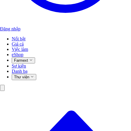
Đăng nhập
Nổi bật
Giá cả
Việc làm
eShop
Farmext
Sự kiện
Danh bạ
Thư viện