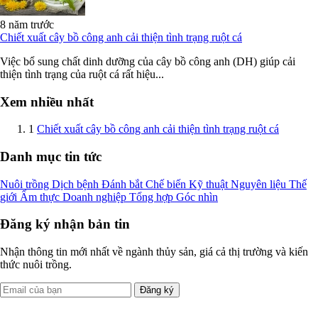
8 năm trước
Chiết xuất cây bồ công anh cải thiện tình trạng ruột cá
Việc bổ sung chất dinh dưỡng của cây bồ công anh (DH) giúp cải
thiện tình trạng của ruột cá rất hiệu...
Xem nhiều nhất
1
Chiết xuất cây bồ công anh cải thiện tình trạng ruột cá
Danh mục tin tức
Nuôi trồng
Dịch bệnh
Đánh bắt
Chế biến
Kỹ thuật
Nguyên liệu
Thế
giới
Ẩm thực
Doanh nghiệp
Tổng hợp
Góc nhìn
Đăng ký nhận bản tin
Nhận thông tin mới nhất về ngành thủy sản, giá cả thị trường và kiến
thức nuôi trồng.
Đăng ký