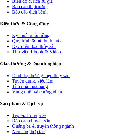
Biểu đồ & lịch sử giá
Báo cáo thị trường
Báo cáo dịch bệnh
Kiến thức & Cộng đồng
Kỹ thuật nuôi trồng
Quy trình & mô hình nuôi
Đặc điểm loài thủy sản
Thư viện Ebook & Video
Giao thương & Doanh nghiệp
Danh bạ thương hiệu thủy sản
Tuyển dụng, việc làm
Tìm nhà mua hàng
Vùng nuôi và chứng nhận
Sản phẩm & Dịch vụ
Tepbac Enterprise
Báo cáo chuyên sâu
Quảng bá & truyền thông ngành
Nền tảng hợp tác