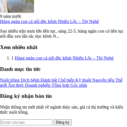
9 năm trước
Hàng ngàn con cá nổi đặc kênh Nhiêu Lộc – Thị Nghè
Sau nhiều trận mưa lớn liên tục, sáng 22-5, hàng ngàn con cá liên tục
nổi đầu xen lẩn rác dọc kênh N...
Xem nhiều nhất
1
Hàng ngàn con cá nổi đặc kênh Nhiêu Lộc – Thị Nghè
Danh mục tin tức
Nuôi trồng
Dịch bệnh
Đánh bắt
Chế biến
Kỹ thuật
Nguyên liệu
Thế
giới
Ẩm thực
Doanh nghiệp
Tổng hợp
Góc nhìn
Đăng ký nhận bản tin
Nhận thông tin mới nhất về ngành thủy sản, giá cả thị trường và kiến
thức nuôi trồng.
Đăng ký