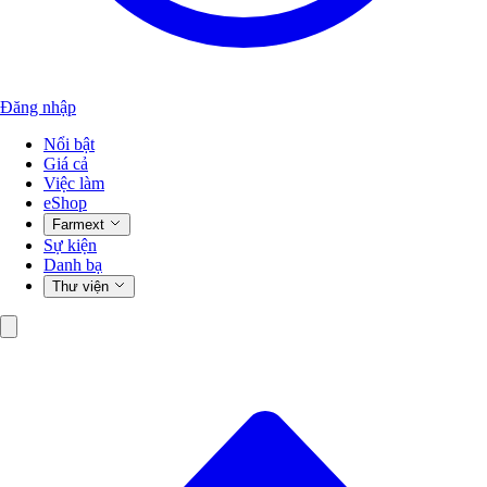
Đăng nhập
Nổi bật
Giá cả
Việc làm
eShop
Farmext
Sự kiện
Danh bạ
Thư viện