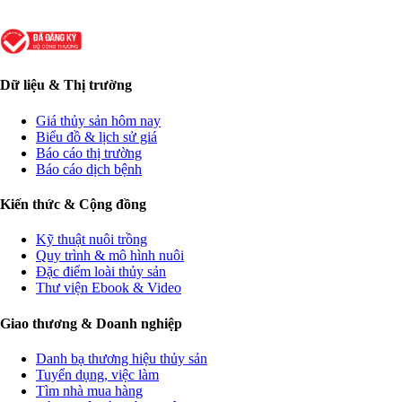
Dữ liệu & Thị trường
Giá thủy sản hôm nay
Biểu đồ & lịch sử giá
Báo cáo thị trường
Báo cáo dịch bệnh
Kiến thức & Cộng đồng
Kỹ thuật nuôi trồng
Quy trình & mô hình nuôi
Đặc điểm loài thủy sản
Thư viện Ebook & Video
Giao thương & Doanh nghiệp
Danh bạ thương hiệu thủy sản
Tuyển dụng, việc làm
Tìm nhà mua hàng