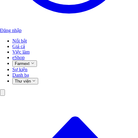
Đăng nhập
Nổi bật
Giá cả
Việc làm
eShop
Farmext
Sự kiện
Danh bạ
Thư viện