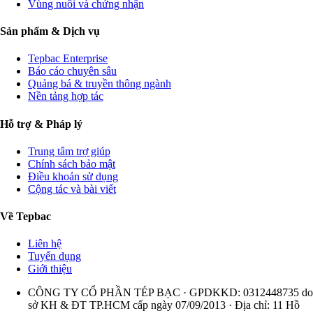
Vùng nuôi và chứng nhận
Sản phẩm & Dịch vụ
Tepbac Enterprise
Báo cáo chuyên sâu
Quảng bá & truyền thông ngành
Nền tảng hợp tác
Hỗ trợ & Pháp lý
Trung tâm trợ giúp
Chính sách bảo mật
Điều khoản sử dụng
Cộng tác và bài viết
Về Tepbac
Liên hệ
Tuyển dụng
Giới thiệu
CÔNG TY CỔ PHẦN TÉP BẠC · GPDKKD: 0312448735 do
sở KH & ĐT TP.HCM cấp ngày 07/09/2013 · Địa chỉ: 11 Hồ