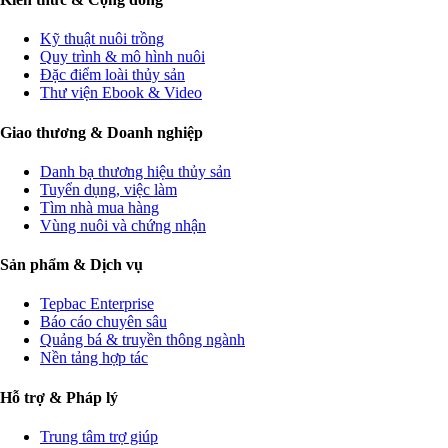
Kỹ thuật nuôi trồng
Quy trình & mô hình nuôi
Đặc điểm loài thủy sản
Thư viện Ebook & Video
Giao thương & Doanh nghiệp
Danh bạ thương hiệu thủy sản
Tuyển dụng, việc làm
Tìm nhà mua hàng
Vùng nuôi và chứng nhận
Sản phẩm & Dịch vụ
Tepbac Enterprise
Báo cáo chuyên sâu
Quảng bá & truyền thông ngành
Nền tảng hợp tác
Hỗ trợ & Pháp lý
Trung tâm trợ giúp