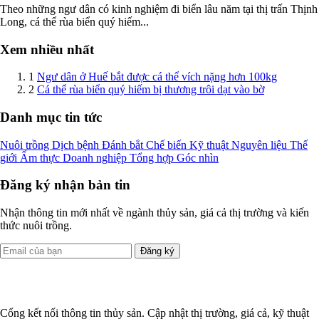
Theo những ngư dân có kinh nghiệm đi biển lâu năm tại thị trấn Thịnh
Long, cá thể rùa biển quý hiếm...
Xem nhiều nhất
1
Ngư dân ở Huế bắt được cá thể vích nặng hơn 100kg
2
Cá thể rùa biển quý hiếm bị thương trôi dạt vào bờ
Danh mục tin tức
Nuôi trồng
Dịch bệnh
Đánh bắt
Chế biến
Kỹ thuật
Nguyên liệu
Thế
giới
Ẩm thực
Doanh nghiệp
Tổng hợp
Góc nhìn
Đăng ký nhận bản tin
Nhận thông tin mới nhất về ngành thủy sản, giá cả thị trường và kiến
thức nuôi trồng.
Đăng ký
Cổng kết nối thông tin thủy sản. Cập nhật thị trường, giá cả, kỹ thuật