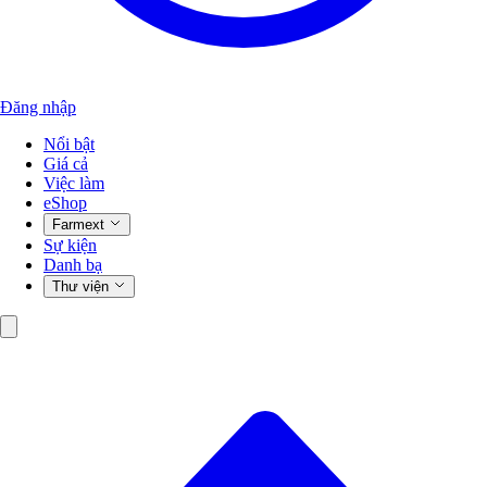
Đăng nhập
Nổi bật
Giá cả
Việc làm
eShop
Farmext
Sự kiện
Danh bạ
Thư viện