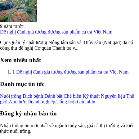
9 năm trước
Đề nghị đánh giá tương đương sản phẩm cá tra Việt Nam
Cục Quản lý chất lượng Nông lâm sản và Thủy sản (Nafiqad) đã có
công thư đề nghị Cơ quan Thanh tra v...
Xem nhiều nhất
1
Đề nghị đánh giá tương đương sản phẩm cá tra Việt Nam
Danh mục tin tức
Nuôi trồng
Dịch bệnh
Đánh bắt
Chế biến
Kỹ thuật
Nguyên liệu
Thế
giới
Ẩm thực
Doanh nghiệp
Tổng hợp
Góc nhìn
Đăng ký nhận bản tin
Nhận thông tin mới nhất về ngành thủy sản, giá cả thị trường và kiến
thức nuôi trồng.