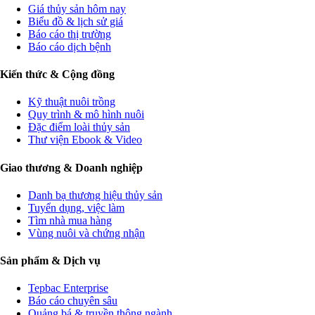
Giá thủy sản hôm nay
Biểu đồ & lịch sử giá
Báo cáo thị trường
Báo cáo dịch bệnh
Kiến thức & Cộng đồng
Kỹ thuật nuôi trồng
Quy trình & mô hình nuôi
Đặc điểm loài thủy sản
Thư viện Ebook & Video
Giao thương & Doanh nghiệp
Danh bạ thương hiệu thủy sản
Tuyển dụng, việc làm
Tìm nhà mua hàng
Vùng nuôi và chứng nhận
Sản phẩm & Dịch vụ
Tepbac Enterprise
Báo cáo chuyên sâu
Quảng bá & truyền thông ngành