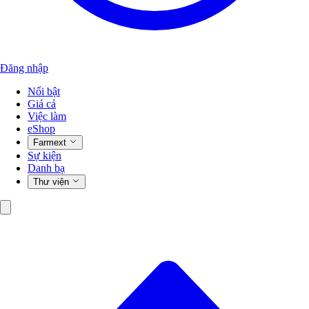
Đăng nhập
Nổi bật
Giá cả
Việc làm
eShop
Farmext
Sự kiện
Danh bạ
Thư viện