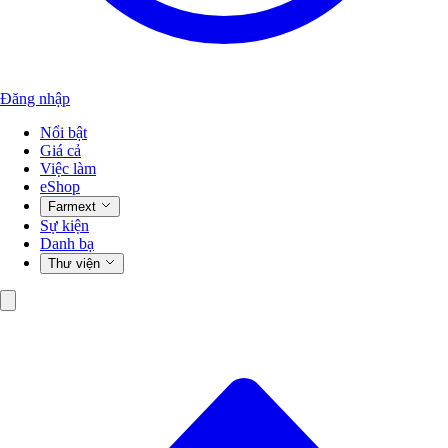
Đăng nhập
Nổi bật
Giá cả
Việc làm
eShop
Farmext
Sự kiện
Danh bạ
Thư viện