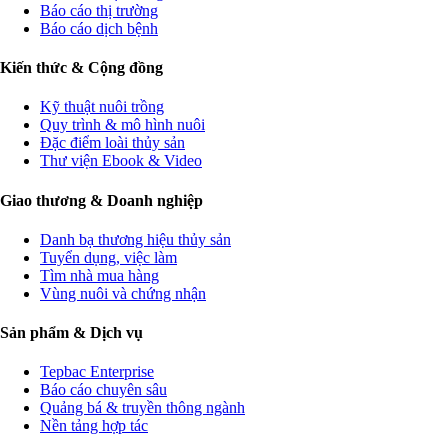
Báo cáo thị trường
Báo cáo dịch bệnh
Kiến thức & Cộng đồng
Kỹ thuật nuôi trồng
Quy trình & mô hình nuôi
Đặc điểm loài thủy sản
Thư viện Ebook & Video
Giao thương & Doanh nghiệp
Danh bạ thương hiệu thủy sản
Tuyển dụng, việc làm
Tìm nhà mua hàng
Vùng nuôi và chứng nhận
Sản phẩm & Dịch vụ
Tepbac Enterprise
Báo cáo chuyên sâu
Quảng bá & truyền thông ngành
Nền tảng hợp tác