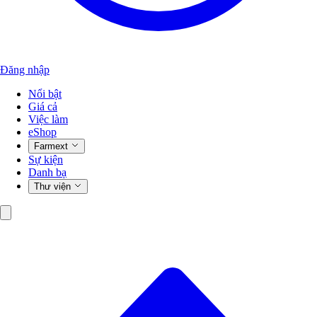
Đăng nhập
Nổi bật
Giá cả
Việc làm
eShop
Farmext
Sự kiện
Danh bạ
Thư viện