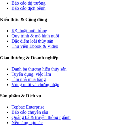
Báo cáo thị trường
Báo cáo dịch bệnh
Kiến thức & Cộng đồng
Kỹ thuật nuôi trồng
Quy trình & mô hình nuôi
Đặc điểm loài thủy sản
Thư viện Ebook & Video
Giao thương & Doanh nghiệp
Danh bạ thương hiệu thủy sản
Tuyển dụng, việc làm
Tìm nhà mua hàng
Vùng nuôi và chứng nhận
Sản phẩm & Dịch vụ
Tepbac Enterprise
Báo cáo chuyên sâu
Quảng bá & truyền thông ngành
Nền tảng hợp tác