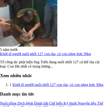
5 năm trước
Khởi tố người nuôi nhốt 127 con rùa, có con nặng hơn 30kg
Tổ công tác phát hiện ông Triển đang nuôi nhốt 127 cá thể rùa các
loại. Con lớn nhất có trọng lượng...
Xem nhiều nhất
1
Khởi tố người nuôi nhốt 127 con rùa, có con nặng hơn 30kg
Danh mục tin tức
Nuôi trồng
Dịch bệnh
Đánh bắt
Chế biến
Kỹ thuật
Nguyên liệu
Thế