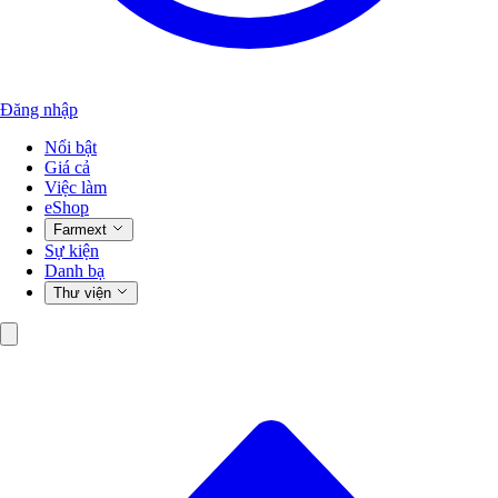
Đăng nhập
Nổi bật
Giá cả
Việc làm
eShop
Farmext
Sự kiện
Danh bạ
Thư viện