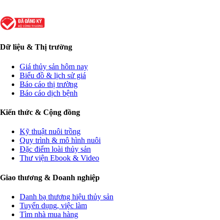
Dữ liệu & Thị trường
Giá thủy sản hôm nay
Biểu đồ & lịch sử giá
Báo cáo thị trường
Báo cáo dịch bệnh
Kiến thức & Cộng đồng
Kỹ thuật nuôi trồng
Quy trình & mô hình nuôi
Đặc điểm loài thủy sản
Thư viện Ebook & Video
Giao thương & Doanh nghiệp
Danh bạ thương hiệu thủy sản
Tuyển dụng, việc làm
Tìm nhà mua hàng