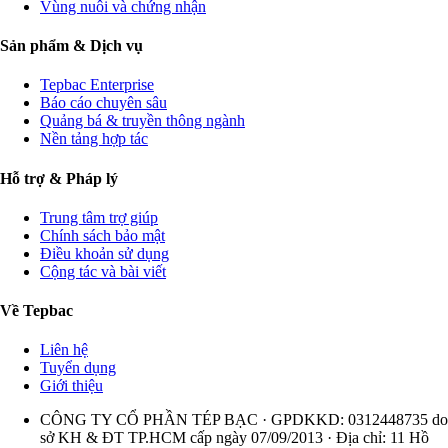
Vùng nuôi và chứng nhận
Sản phẩm & Dịch vụ
Tepbac Enterprise
Báo cáo chuyên sâu
Quảng bá & truyền thông ngành
Nền tảng hợp tác
Hỗ trợ & Pháp lý
Trung tâm trợ giúp
Chính sách bảo mật
Điều khoản sử dụng
Cộng tác và bài viết
Về Tepbac
Liên hệ
Tuyển dụng
Giới thiệu
CÔNG TY CỔ PHẦN TÉP BẠC · GPDKKD: 0312448735 do
sở KH & ĐT TP.HCM cấp ngày 07/09/2013 · Địa chỉ: 11 Hồ