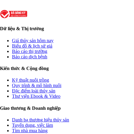
Dữ liệu & Thị trường
Giá thủy sản hôm nay
Biểu đồ & lịch sử giá
Báo cáo thị trường
Báo cáo dịch bệnh
Kiến thức & Cộng đồng
Kỹ thuật nuôi trồng
Quy trình & mô hình nuôi
Đặc điểm loài thủy sản
Thư viện Ebook & Video
Giao thương & Doanh nghiệp
Danh bạ thương hiệu thủy sản
Tuyển dụng, việc làm
Tìm nhà mua hàng