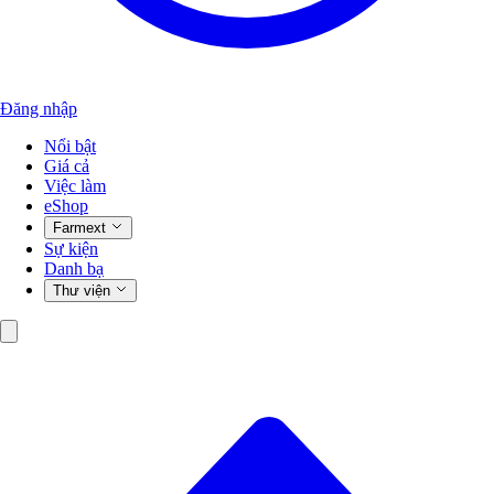
Đăng nhập
Nổi bật
Giá cả
Việc làm
eShop
Farmext
Sự kiện
Danh bạ
Thư viện