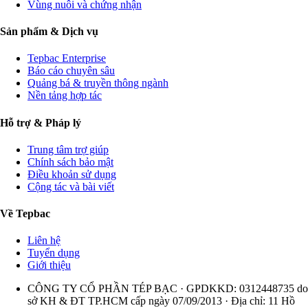
Vùng nuôi và chứng nhận
Sản phẩm & Dịch vụ
Tepbac Enterprise
Báo cáo chuyên sâu
Quảng bá & truyền thông ngành
Nền tảng hợp tác
Hỗ trợ & Pháp lý
Trung tâm trợ giúp
Chính sách bảo mật
Điều khoản sử dụng
Cộng tác và bài viết
Về Tepbac
Liên hệ
Tuyển dụng
Giới thiệu
CÔNG TY CỔ PHẦN TÉP BẠC · GPDKKD: 0312448735 do
sở KH & ĐT TP.HCM cấp ngày 07/09/2013 · Địa chỉ: 11 Hồ