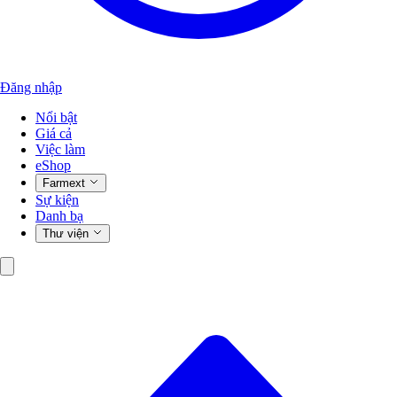
Đăng nhập
Nổi bật
Giá cả
Việc làm
eShop
Farmext
Sự kiện
Danh bạ
Thư viện