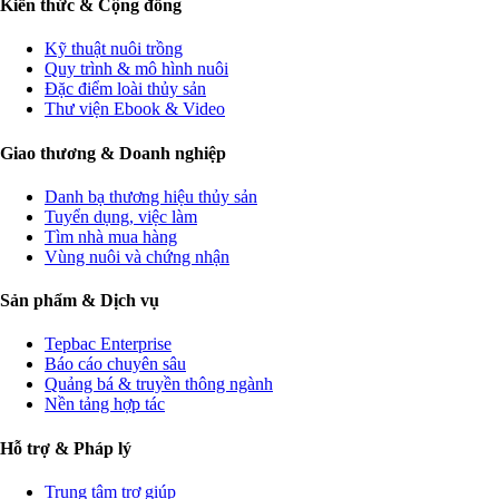
Kiến thức & Cộng đồng
Kỹ thuật nuôi trồng
Quy trình & mô hình nuôi
Đặc điểm loài thủy sản
Thư viện Ebook & Video
Giao thương & Doanh nghiệp
Danh bạ thương hiệu thủy sản
Tuyển dụng, việc làm
Tìm nhà mua hàng
Vùng nuôi và chứng nhận
Sản phẩm & Dịch vụ
Tepbac Enterprise
Báo cáo chuyên sâu
Quảng bá & truyền thông ngành
Nền tảng hợp tác
Hỗ trợ & Pháp lý
Trung tâm trợ giúp