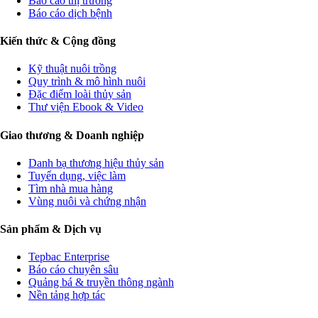
Báo cáo thị trường
Báo cáo dịch bệnh
Kiến thức & Cộng đồng
Kỹ thuật nuôi trồng
Quy trình & mô hình nuôi
Đặc điểm loài thủy sản
Thư viện Ebook & Video
Giao thương & Doanh nghiệp
Danh bạ thương hiệu thủy sản
Tuyển dụng, việc làm
Tìm nhà mua hàng
Vùng nuôi và chứng nhận
Sản phẩm & Dịch vụ
Tepbac Enterprise
Báo cáo chuyên sâu
Quảng bá & truyền thông ngành
Nền tảng hợp tác