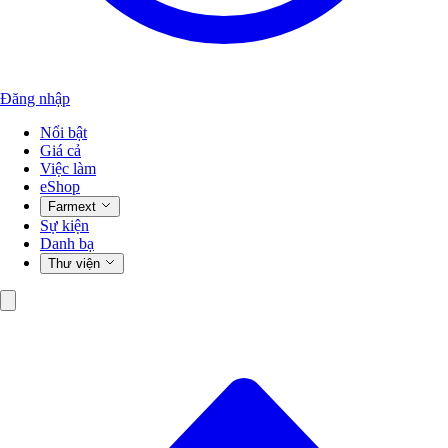
Đăng nhập
Nổi bật
Giá cả
Việc làm
eShop
Farmext
Sự kiện
Danh bạ
Thư viện