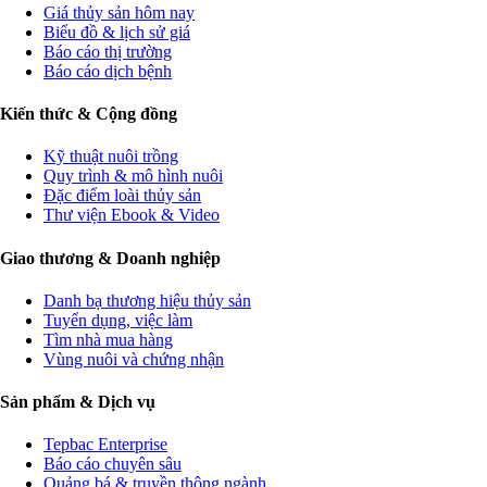
Giá thủy sản hôm nay
Biểu đồ & lịch sử giá
Báo cáo thị trường
Báo cáo dịch bệnh
Kiến thức & Cộng đồng
Kỹ thuật nuôi trồng
Quy trình & mô hình nuôi
Đặc điểm loài thủy sản
Thư viện Ebook & Video
Giao thương & Doanh nghiệp
Danh bạ thương hiệu thủy sản
Tuyển dụng, việc làm
Tìm nhà mua hàng
Vùng nuôi và chứng nhận
Sản phẩm & Dịch vụ
Tepbac Enterprise
Báo cáo chuyên sâu
Quảng bá & truyền thông ngành