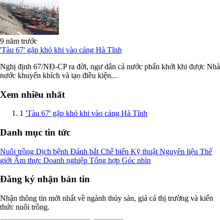
9 năm trước
'Tàu 67' gặp khó khi vào cảng Hà Tĩnh
Nghị định 67/NĐ-CP ra đời, ngư dân cả nước phấn khởi khi được Nhà
nước khuyến khích và tạo điều kiện...
Xem nhiều nhất
1
'Tàu 67' gặp khó khi vào cảng Hà Tĩnh
Danh mục tin tức
Nuôi trồng
Dịch bệnh
Đánh bắt
Chế biến
Kỹ thuật
Nguyên liệu
Thế
giới
Ẩm thực
Doanh nghiệp
Tổng hợp
Góc nhìn
Đăng ký nhận bản tin
Nhận thông tin mới nhất về ngành thủy sản, giá cả thị trường và kiến
thức nuôi trồng.