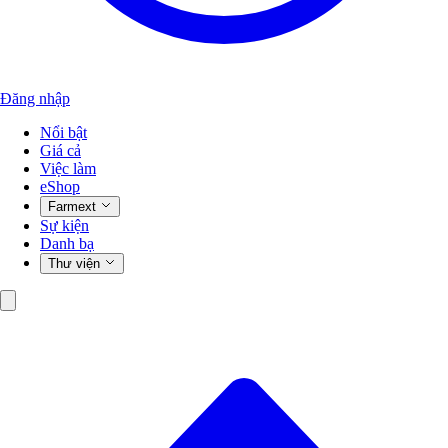
Đăng nhập
Nổi bật
Giá cả
Việc làm
eShop
Farmext
Sự kiện
Danh bạ
Thư viện