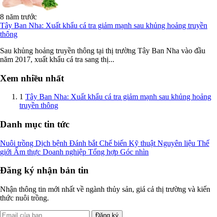
8 năm trước
Tây Ban Nha: Xuất khẩu cá tra giảm mạnh sau khủng hoảng truyền
thông
Sau khủng hoảng truyền thông tại thị trường Tây Ban Nha vào đầu
năm 2017, xuất khẩu cá tra sang thị...
Xem nhiều nhất
1
Tây Ban Nha: Xuất khẩu cá tra giảm mạnh sau khủng hoảng
truyền thông
Danh mục tin tức
Nuôi trồng
Dịch bệnh
Đánh bắt
Chế biến
Kỹ thuật
Nguyên liệu
Thế
giới
Ẩm thực
Doanh nghiệp
Tổng hợp
Góc nhìn
Đăng ký nhận bản tin
Nhận thông tin mới nhất về ngành thủy sản, giá cả thị trường và kiến
thức nuôi trồng.
Đăng ký