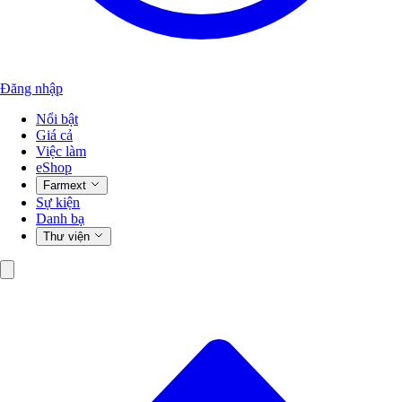
Đăng nhập
Nổi bật
Giá cả
Việc làm
eShop
Farmext
Sự kiện
Danh bạ
Thư viện