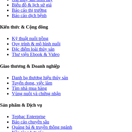
Biểu đồ & lịch sử giá
Báo cáo thị trường
Báo cáo dịch bệnh
Kiến thức & Cộng đồng
Kỹ thuật nuôi trồng
Quy trình & mô hình nuôi
Đặc điểm loài thủy sản
Thư viện Ebook & Video
Giao thương & Doanh nghiệp
Danh bạ thương hiệu thủy sản
Tuyển dụng, việc làm
Tìm nhà mua hàng
Vùng nuôi và chứng nhận
Sản phẩm & Dịch vụ
Tepbac Enterprise
Báo cáo chuyên sâu
Quảng bá & truyền thông ngành