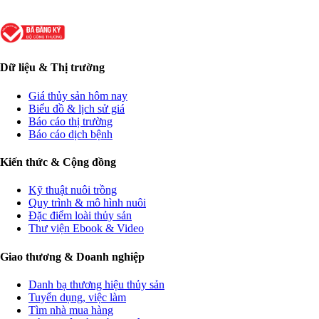
Dữ liệu & Thị trường
Giá thủy sản hôm nay
Biểu đồ & lịch sử giá
Báo cáo thị trường
Báo cáo dịch bệnh
Kiến thức & Cộng đồng
Kỹ thuật nuôi trồng
Quy trình & mô hình nuôi
Đặc điểm loài thủy sản
Thư viện Ebook & Video
Giao thương & Doanh nghiệp
Danh bạ thương hiệu thủy sản
Tuyển dụng, việc làm
Tìm nhà mua hàng