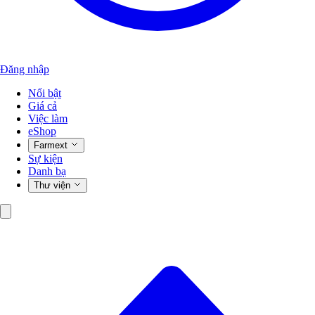
Đăng nhập
Nổi bật
Giá cả
Việc làm
eShop
Farmext
Sự kiện
Danh bạ
Thư viện