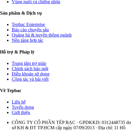
Vùng nuôi và chứng nhận
Sản phẩm & Dịch vụ
Tepbac Enterprise
Báo cáo chuyên sâu
Quảng bá & truyền thông ngành
Nền tảng hợp tác
Hỗ trợ & Pháp lý
Trung tâm trợ giúp
Chính sách bảo mật
Điều khoản sử dụng
Cộng tác và bài viết
Về Tepbac
Liên hệ
Tuyển dụng
Giới thiệu
CÔNG TY CỔ PHẦN TÉP BẠC · GPDKKD: 0312448735 do
sở KH & ĐT TP.HCM cấp ngày 07/09/2013 · Địa chỉ: 11 Hồ