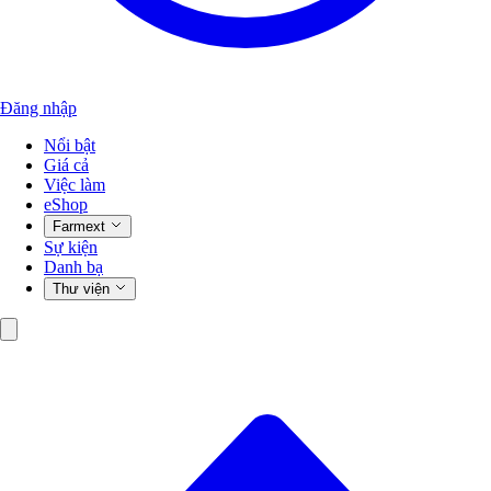
Đăng nhập
Nổi bật
Giá cả
Việc làm
eShop
Farmext
Sự kiện
Danh bạ
Thư viện