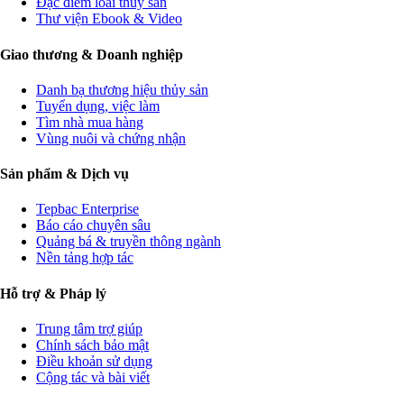
Đặc điểm loài thủy sản
Thư viện Ebook & Video
Giao thương & Doanh nghiệp
Danh bạ thương hiệu thủy sản
Tuyển dụng, việc làm
Tìm nhà mua hàng
Vùng nuôi và chứng nhận
Sản phẩm & Dịch vụ
Tepbac Enterprise
Báo cáo chuyên sâu
Quảng bá & truyền thông ngành
Nền tảng hợp tác
Hỗ trợ & Pháp lý
Trung tâm trợ giúp
Chính sách bảo mật
Điều khoản sử dụng
Cộng tác và bài viết