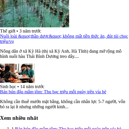
Thế giới
•
3 năm trước
Nuôi loài &quot;thần dược&quot; không mất tiền thức ăn, đút túi chục
triệu/vụ
Nông dân ở xã Kỳ Hà (thị xã Kỳ Anh, Hà Tĩnh) đang mở rộng mô
hình nuôi hàu Thái Bình Dương treo dây....
Sinh học
•
14 năm trước
Bán bún đậu mắm tôm: Thu bạc triệu mỗi ngày trên vỉa hè
Không cần thuê mướn mặt bằng, không cần nhân lực 5-7 người, vốn
bỏ ra lại ít nhưng những người kinh...
Xem nhiều nhất
1
Bán bún đậu mắm tôm: Thu bạc triệu mỗi ngày trên vỉa hè