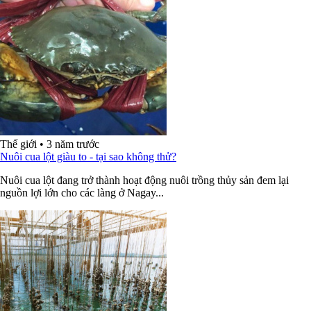
Thế giới
•
3 năm trước
Nuôi cua lột giàu to - tại sao không thử?
Nuôi cua lột đang trở thành hoạt động nuôi trồng thủy sản đem lại
nguồn lợi lớn cho các làng ở Nagay...