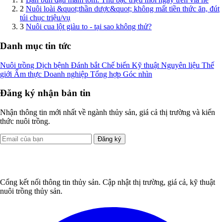
2
Nuôi loài &quot;thần dược&quot; không mất tiền thức ăn, đút
túi chục triệu/vụ
3
Nuôi cua lột giàu to - tại sao không thử?
Danh mục tin tức
Nuôi trồng
Dịch bệnh
Đánh bắt
Chế biến
Kỹ thuật
Nguyên liệu
Thế
giới
Ẩm thực
Doanh nghiệp
Tổng hợp
Góc nhìn
Đăng ký nhận bản tin
Nhận thông tin mới nhất về ngành thủy sản, giá cả thị trường và kiến
thức nuôi trồng.
Đăng ký
Cổng kết nối thông tin thủy sản. Cập nhật thị trường, giá cả, kỹ thuật
nuôi trồng thủy sản.