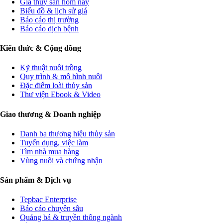
Giá thủy sản hôm nay
Biểu đồ & lịch sử giá
Báo cáo thị trường
Báo cáo dịch bệnh
Kiến thức & Cộng đồng
Kỹ thuật nuôi trồng
Quy trình & mô hình nuôi
Đặc điểm loài thủy sản
Thư viện Ebook & Video
Giao thương & Doanh nghiệp
Danh bạ thương hiệu thủy sản
Tuyển dụng, việc làm
Tìm nhà mua hàng
Vùng nuôi và chứng nhận
Sản phẩm & Dịch vụ
Tepbac Enterprise
Báo cáo chuyên sâu
Quảng bá & truyền thông ngành