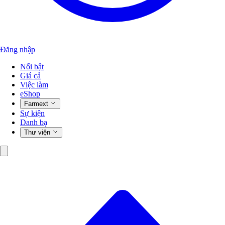
Đăng nhập
Nổi bật
Giá cả
Việc làm
eShop
Farmext
Sự kiện
Danh bạ
Thư viện