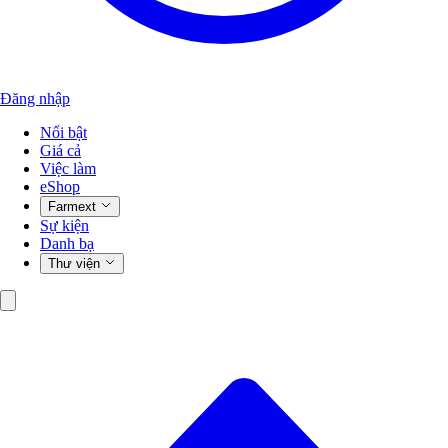
Đăng nhập
Nổi bật
Giá cả
Việc làm
eShop
Farmext
Sự kiện
Danh bạ
Thư viện