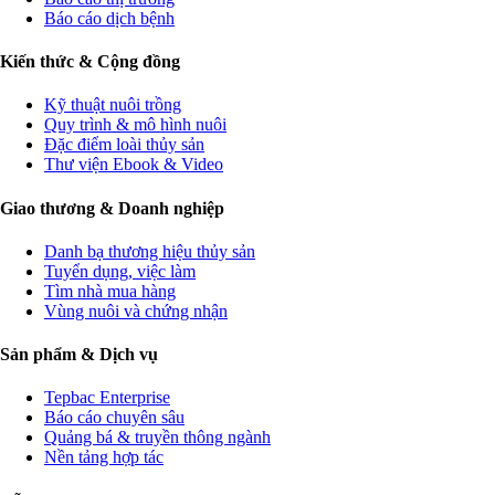
Báo cáo dịch bệnh
Kiến thức & Cộng đồng
Kỹ thuật nuôi trồng
Quy trình & mô hình nuôi
Đặc điểm loài thủy sản
Thư viện Ebook & Video
Giao thương & Doanh nghiệp
Danh bạ thương hiệu thủy sản
Tuyển dụng, việc làm
Tìm nhà mua hàng
Vùng nuôi và chứng nhận
Sản phẩm & Dịch vụ
Tepbac Enterprise
Báo cáo chuyên sâu
Quảng bá & truyền thông ngành
Nền tảng hợp tác