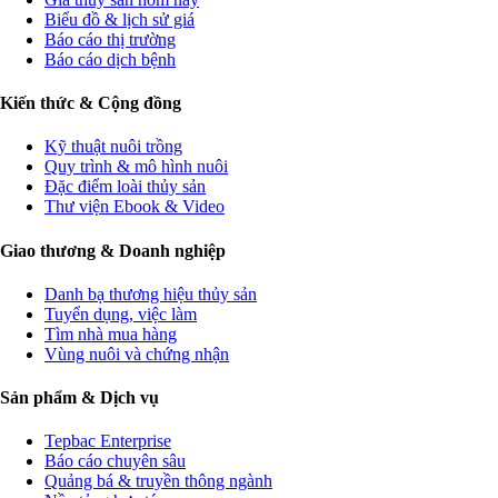
Biểu đồ & lịch sử giá
Báo cáo thị trường
Báo cáo dịch bệnh
Kiến thức & Cộng đồng
Kỹ thuật nuôi trồng
Quy trình & mô hình nuôi
Đặc điểm loài thủy sản
Thư viện Ebook & Video
Giao thương & Doanh nghiệp
Danh bạ thương hiệu thủy sản
Tuyển dụng, việc làm
Tìm nhà mua hàng
Vùng nuôi và chứng nhận
Sản phẩm & Dịch vụ
Tepbac Enterprise
Báo cáo chuyên sâu
Quảng bá & truyền thông ngành