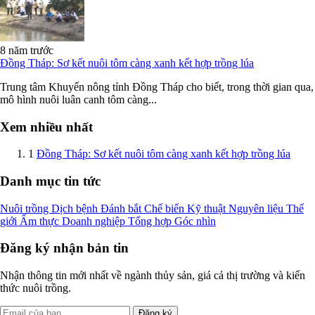
8 năm trước
Đồng Tháp: Sơ kết nuôi tôm càng xanh kết hợp trồng lúa
Trung tâm Khuyến nông tỉnh Đồng Tháp cho biết, trong thời gian qua,
mô hình nuôi luân canh tôm càng...
Xem nhiều nhất
1
Đồng Tháp: Sơ kết nuôi tôm càng xanh kết hợp trồng lúa
Danh mục tin tức
Nuôi trồng
Dịch bệnh
Đánh bắt
Chế biến
Kỹ thuật
Nguyên liệu
Thế
giới
Ẩm thực
Doanh nghiệp
Tổng hợp
Góc nhìn
Đăng ký nhận bản tin
Nhận thông tin mới nhất về ngành thủy sản, giá cả thị trường và kiến
thức nuôi trồng.
Đăng ký