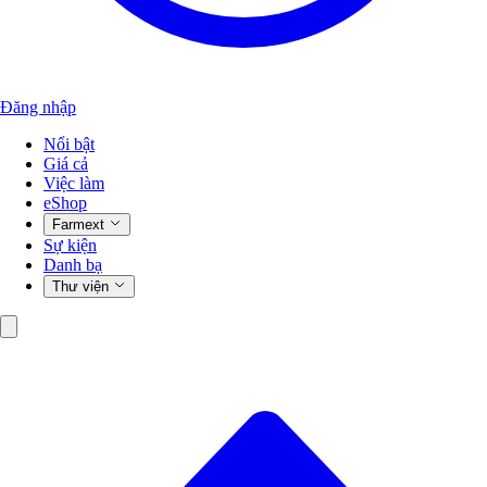
Đăng nhập
Nổi bật
Giá cả
Việc làm
eShop
Farmext
Sự kiện
Danh bạ
Thư viện