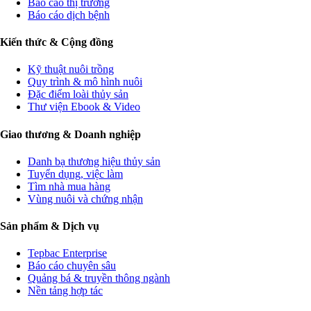
Báo cáo thị trường
Báo cáo dịch bệnh
Kiến thức & Cộng đồng
Kỹ thuật nuôi trồng
Quy trình & mô hình nuôi
Đặc điểm loài thủy sản
Thư viện Ebook & Video
Giao thương & Doanh nghiệp
Danh bạ thương hiệu thủy sản
Tuyển dụng, việc làm
Tìm nhà mua hàng
Vùng nuôi và chứng nhận
Sản phẩm & Dịch vụ
Tepbac Enterprise
Báo cáo chuyên sâu
Quảng bá & truyền thông ngành
Nền tảng hợp tác