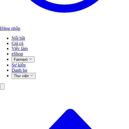
Đăng nhập
Nổi bật
Giá cả
Việc làm
eShop
Farmext
Sự kiện
Danh bạ
Thư viện