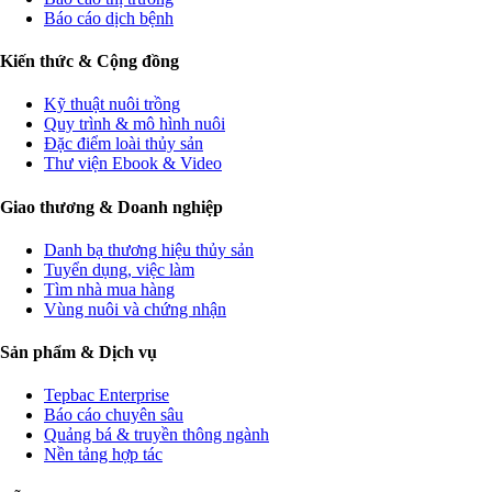
Báo cáo dịch bệnh
Kiến thức & Cộng đồng
Kỹ thuật nuôi trồng
Quy trình & mô hình nuôi
Đặc điểm loài thủy sản
Thư viện Ebook & Video
Giao thương & Doanh nghiệp
Danh bạ thương hiệu thủy sản
Tuyển dụng, việc làm
Tìm nhà mua hàng
Vùng nuôi và chứng nhận
Sản phẩm & Dịch vụ
Tepbac Enterprise
Báo cáo chuyên sâu
Quảng bá & truyền thông ngành
Nền tảng hợp tác