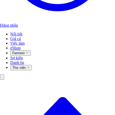
Đăng nhập
Nổi bật
Giá cả
Việc làm
eShop
Farmext
Sự kiện
Danh bạ
Thư viện