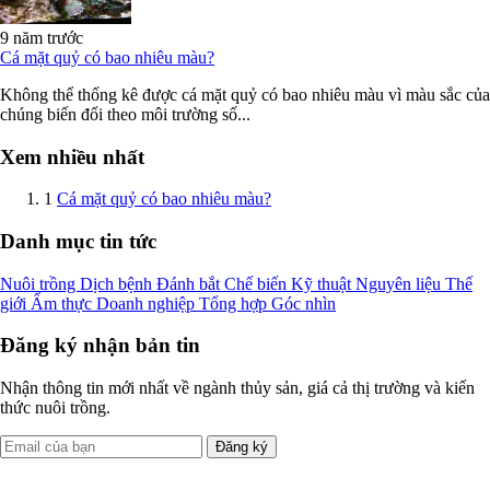
9 năm trước
Cá mặt quỷ có bao nhiêu màu?
Không thể thống kê được cá mặt quỷ có bao nhiêu màu vì màu sắc của
chúng biến đổi theo môi trường số...
Xem nhiều nhất
1
Cá mặt quỷ có bao nhiêu màu?
Danh mục tin tức
Nuôi trồng
Dịch bệnh
Đánh bắt
Chế biến
Kỹ thuật
Nguyên liệu
Thế
giới
Ẩm thực
Doanh nghiệp
Tổng hợp
Góc nhìn
Đăng ký nhận bản tin
Nhận thông tin mới nhất về ngành thủy sản, giá cả thị trường và kiến
thức nuôi trồng.
Đăng ký