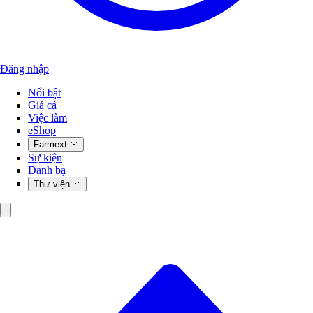
Đăng nhập
Nổi bật
Giá cả
Việc làm
eShop
Farmext
Sự kiện
Danh bạ
Thư viện