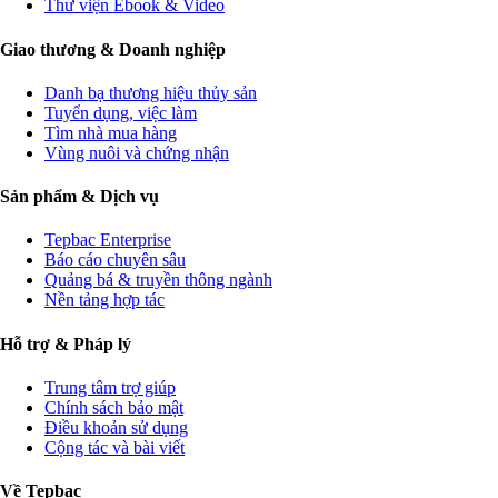
Thư viện Ebook & Video
Giao thương & Doanh nghiệp
Danh bạ thương hiệu thủy sản
Tuyển dụng, việc làm
Tìm nhà mua hàng
Vùng nuôi và chứng nhận
Sản phẩm & Dịch vụ
Tepbac Enterprise
Báo cáo chuyên sâu
Quảng bá & truyền thông ngành
Nền tảng hợp tác
Hỗ trợ & Pháp lý
Trung tâm trợ giúp
Chính sách bảo mật
Điều khoản sử dụng
Cộng tác và bài viết
Về Tepbac