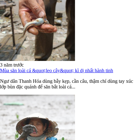
3 năm trước
Mùa săn loài cá &quot;leo cây&quot; kì dị nhất hành tinh
Ngư dân Thanh Hóa dùng bẫy kẹp, cần câu, thậm chí dùng tay xúc
lớp bùn đặc quánh để săn bắt loài cá...