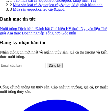
1
Vào mùa bắt cá &quot;trời cho&quot; khắp miền Tây
2
Mùa săn loài cá &quot;leo cây&quot; kì dị nhất hành tinh
3
Mùa săn &quot;cá leo cây&quot;
Danh mục tin tức
Nuôi trồng
Dịch bệnh
Đánh bắt
Chế biến
Kỹ thuật
Nguyên liệu
Thế
giới
Ẩm thực
Doanh nghiệp
Tổng hợp
Góc nhìn
Đăng ký nhận bản tin
Nhận thông tin mới nhất về ngành thủy sản, giá cả thị trường và kiến
thức nuôi trồng.
Đăng ký
Cổng kết nối thông tin thủy sản. Cập nhật thị trường, giá cả, kỹ thuật
nuôi trồng thủy sản.