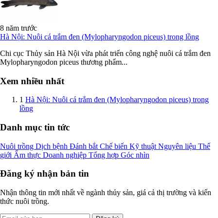
8 năm trước
Hà Nội: Nuôi cá trắm đen (Mylopharyngodon piceus) trong lồng
Chi cục Thủy sản Hà Nội vừa phát triển công nghệ nuôi cá trắm đen
Mylopharyngodon piceus thương phẩm...
Xem nhiều nhất
1
Hà Nội: Nuôi cá trắm đen (Mylopharyngodon piceus) trong
lồng
Danh mục tin tức
Nuôi trồng
Dịch bệnh
Đánh bắt
Chế biến
Kỹ thuật
Nguyên liệu
Thế
giới
Ẩm thực
Doanh nghiệp
Tổng hợp
Góc nhìn
Đăng ký nhận bản tin
Nhận thông tin mới nhất về ngành thủy sản, giá cả thị trường và kiến
thức nuôi trồng.