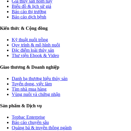
Giá thủy sản hôm nay
Biểu đồ & lịch sử giá
Báo cáo thị trường
Báo cáo dịch bệnh
Kiến thức & Cộng đồng
Kỹ thuật nuôi trồng
Quy trình & mô hình nuôi
Đặc điểm loài thủy sản
Thư viện Ebook & Video
Giao thương & Doanh nghiệp
Danh bạ thương hiệu thủy sản
Tuyển dụng, việc làm
Tìm nhà mua hàng
Vùng nuôi và chứng nhận
Sản phẩm & Dịch vụ
Tepbac Enterprise
Báo cáo chuyên sâu
Quảng bá & truyền thông ngành