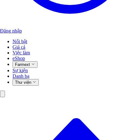
Đăng nhập
Nổi bật
Giá cả
Việc làm
eShop
Farmext
Sự kiện
Danh bạ
Thư viện