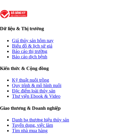
Dữ liệu & Thị trường
Giá thủy sản hôm nay
Biểu đồ & lịch sử giá
Báo cáo thị trường
Báo cáo dịch bệnh
Kiến thức & Cộng đồng
Kỹ thuật nuôi trồng
Quy trình & mô hình nuôi
Đặc điểm loài thủy sản
Thư viện Ebook & Video
Giao thương & Doanh nghiệp
Danh bạ thương hiệu thủy sản
Tuyển dụng, việc làm
Tìm nhà mua hàng