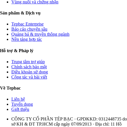
Vùng nuôi và chứng nhận
Sản phẩm & Dịch vụ
Tepbac Enterprise
Báo cáo chuyên sâu
Quảng bá & truyền thông ngành
Nền tảng hợp tác
Hỗ trợ & Pháp lý
Trung tâm trợ giúp
Chính sách bảo mật
Điều khoản sử dụng
Cộng tác và bài viết
Về Tepbac
Liên hệ
Tuyển dụng
Giới thiệu
CÔNG TY CỔ PHẦN TÉP BẠC · GPDKKD: 0312448735 do
sở KH & ĐT TP.HCM cấp ngày 07/09/2013 · Địa chỉ: 11 Hồ