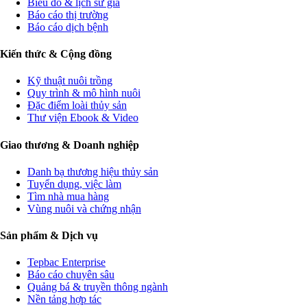
Biểu đồ & lịch sử giá
Báo cáo thị trường
Báo cáo dịch bệnh
Kiến thức & Cộng đồng
Kỹ thuật nuôi trồng
Quy trình & mô hình nuôi
Đặc điểm loài thủy sản
Thư viện Ebook & Video
Giao thương & Doanh nghiệp
Danh bạ thương hiệu thủy sản
Tuyển dụng, việc làm
Tìm nhà mua hàng
Vùng nuôi và chứng nhận
Sản phẩm & Dịch vụ
Tepbac Enterprise
Báo cáo chuyên sâu
Quảng bá & truyền thông ngành
Nền tảng hợp tác