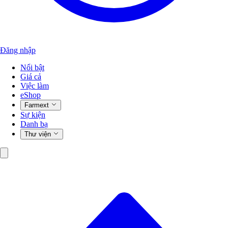
Đăng nhập
Nổi bật
Giá cả
Việc làm
eShop
Farmext
Sự kiện
Danh bạ
Thư viện