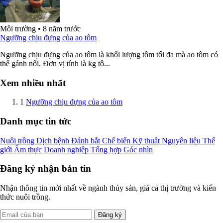
Môi trường
•
8 năm trước
Ngưỡng chịu đựng của ao tôm
Ngưỡng chịu đựng của ao tôm là khối lượng tôm tối đa mà ao tôm có
thể gánh nổi. Đơn vị tính là kg tô...
Xem nhiều nhất
1
Ngưỡng chịu đựng của ao tôm
Danh mục tin tức
Nuôi trồng
Dịch bệnh
Đánh bắt
Chế biến
Kỹ thuật
Nguyên liệu
Thế
giới
Ẩm thực
Doanh nghiệp
Tổng hợp
Góc nhìn
Đăng ký nhận bản tin
Nhận thông tin mới nhất về ngành thủy sản, giá cả thị trường và kiến
thức nuôi trồng.
Đăng ký