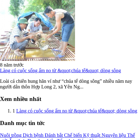
8 năm trước
Làng có cuộc sống ấm no từ &quot;chúa tể&quot; dòng sông
Loài cá chiên hung hãn ví như “chúa tể dòng sông” nhiều năm nay
người dân thôn Hợp Long 2, xã Yên Ng...
Xem nhiều nhất
1
Làng có cuộc sống ấm no từ &quot;chúa tể&quot; dòng sông
Danh mục tin tức
Nuôi trồng
Dịch bệnh
Đánh bắt
Chế biến
Kỹ thuật
Nguyên liệu
Thế