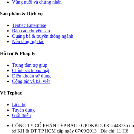
Vùng nuôi và chứng nhận
Sản phẩm & Dịch vụ
Tepbac Enterprise
Báo cáo chuyên sâu
Quảng bá & truyền thông ngành
Nền tảng hợp tác
Hỗ trợ & Pháp lý
Trung tâm trợ giúp
Chính sách bảo mật
Điều khoản sử dụng
Cộng tác và bài viết
Về Tepbac
Liên hệ
Tuyển dụng
Giới thiệu
CÔNG TY CỔ PHẦN TÉP BẠC · GPDKKD: 0312448735 do
sở KH & ĐT TP.HCM cấp ngày 07/09/2013 · Địa chỉ: 11 Hồ