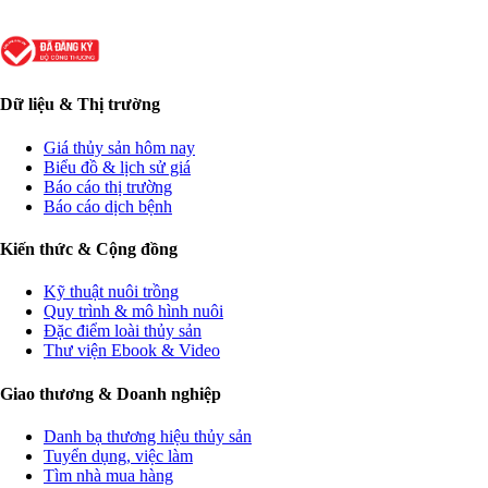
Dữ liệu & Thị trường
Giá thủy sản hôm nay
Biểu đồ & lịch sử giá
Báo cáo thị trường
Báo cáo dịch bệnh
Kiến thức & Cộng đồng
Kỹ thuật nuôi trồng
Quy trình & mô hình nuôi
Đặc điểm loài thủy sản
Thư viện Ebook & Video
Giao thương & Doanh nghiệp
Danh bạ thương hiệu thủy sản
Tuyển dụng, việc làm
Tìm nhà mua hàng