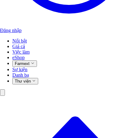
Đăng nhập
Nổi bật
Giá cả
Việc làm
eShop
Farmext
Sự kiện
Danh bạ
Thư viện