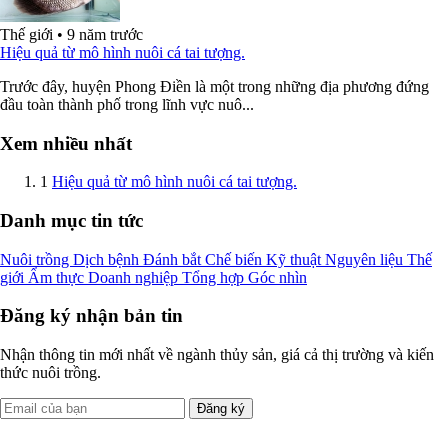
Thế giới
•
9 năm trước
Hiệu quả từ mô hình nuôi cá tai tượng.
Trước đây, huyện Phong Điền là một trong những địa phương đứng
đầu toàn thành phố trong lĩnh vực nuô...
Xem nhiều nhất
1
Hiệu quả từ mô hình nuôi cá tai tượng.
Danh mục tin tức
Nuôi trồng
Dịch bệnh
Đánh bắt
Chế biến
Kỹ thuật
Nguyên liệu
Thế
giới
Ẩm thực
Doanh nghiệp
Tổng hợp
Góc nhìn
Đăng ký nhận bản tin
Nhận thông tin mới nhất về ngành thủy sản, giá cả thị trường và kiến
thức nuôi trồng.
Đăng ký