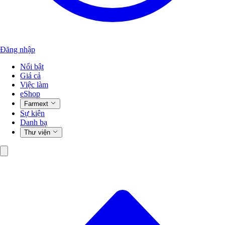
Đăng nhập
Nổi bật
Giá cả
Việc làm
eShop
Farmext
Sự kiện
Danh bạ
Thư viện