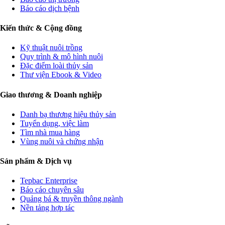
Báo cáo dịch bệnh
Kiến thức & Cộng đồng
Kỹ thuật nuôi trồng
Quy trình & mô hình nuôi
Đặc điểm loài thủy sản
Thư viện Ebook & Video
Giao thương & Doanh nghiệp
Danh bạ thương hiệu thủy sản
Tuyển dụng, việc làm
Tìm nhà mua hàng
Vùng nuôi và chứng nhận
Sản phẩm & Dịch vụ
Tepbac Enterprise
Báo cáo chuyên sâu
Quảng bá & truyền thông ngành
Nền tảng hợp tác