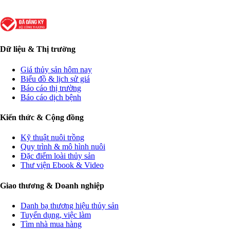
Dữ liệu & Thị trường
Giá thủy sản hôm nay
Biểu đồ & lịch sử giá
Báo cáo thị trường
Báo cáo dịch bệnh
Kiến thức & Cộng đồng
Kỹ thuật nuôi trồng
Quy trình & mô hình nuôi
Đặc điểm loài thủy sản
Thư viện Ebook & Video
Giao thương & Doanh nghiệp
Danh bạ thương hiệu thủy sản
Tuyển dụng, việc làm
Tìm nhà mua hàng