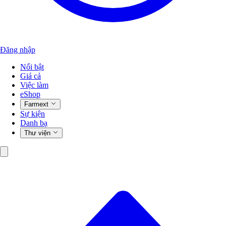
Đăng nhập
Nổi bật
Giá cả
Việc làm
eShop
Farmext
Sự kiện
Danh bạ
Thư viện