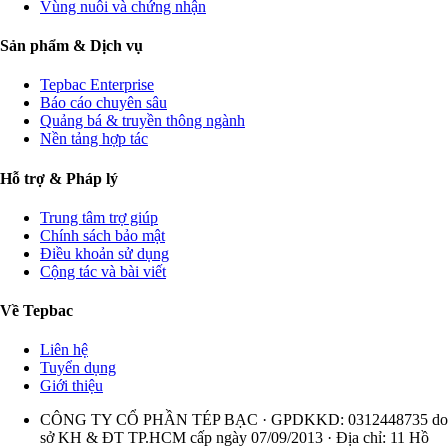
Vùng nuôi và chứng nhận
Sản phẩm & Dịch vụ
Tepbac Enterprise
Báo cáo chuyên sâu
Quảng bá & truyền thông ngành
Nền tảng hợp tác
Hỗ trợ & Pháp lý
Trung tâm trợ giúp
Chính sách bảo mật
Điều khoản sử dụng
Cộng tác và bài viết
Về Tepbac
Liên hệ
Tuyển dụng
Giới thiệu
CÔNG TY CỔ PHẦN TÉP BẠC · GPDKKD: 0312448735 do
sở KH & ĐT TP.HCM cấp ngày 07/09/2013 · Địa chỉ: 11 Hồ