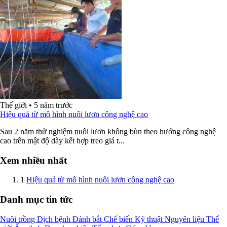
Thế giới
•
5 năm trước
Hiệu quả từ mô hình nuôi lươn công nghệ cao
Sau 2 năm thử nghiệm nuôi lươn không bùn theo hướng công nghệ
cao trên mật độ dày kết hợp treo giá t...
Xem nhiều nhất
1
Hiệu quả từ mô hình nuôi lươn công nghệ cao
Danh mục tin tức
Nuôi trồng
Dịch bệnh
Đánh bắt
Chế biến
Kỹ thuật
Nguyên liệu
Thế