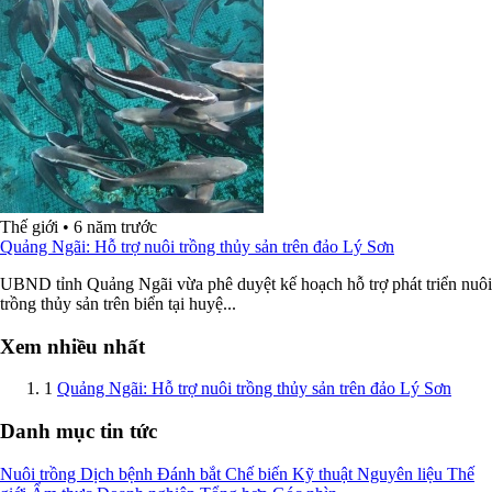
Thế giới
•
6 năm trước
Quảng Ngãi: Hỗ trợ nuôi trồng thủy sản trên đảo Lý Sơn
UBND tỉnh Quảng Ngãi vừa phê duyệt kế hoạch hỗ trợ phát triển nuôi
trồng thủy sản trên biển tại huyệ...
Xem nhiều nhất
1
Quảng Ngãi: Hỗ trợ nuôi trồng thủy sản trên đảo Lý Sơn
Danh mục tin tức
Nuôi trồng
Dịch bệnh
Đánh bắt
Chế biến
Kỹ thuật
Nguyên liệu
Thế