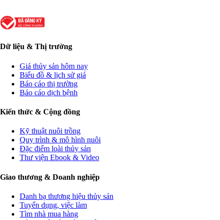
Dữ liệu & Thị trường
Giá thủy sản hôm nay
Biểu đồ & lịch sử giá
Báo cáo thị trường
Báo cáo dịch bệnh
Kiến thức & Cộng đồng
Kỹ thuật nuôi trồng
Quy trình & mô hình nuôi
Đặc điểm loài thủy sản
Thư viện Ebook & Video
Giao thương & Doanh nghiệp
Danh bạ thương hiệu thủy sản
Tuyển dụng, việc làm
Tìm nhà mua hàng