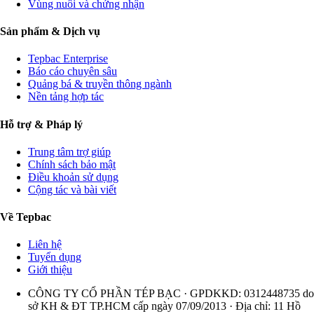
Vùng nuôi và chứng nhận
Sản phẩm & Dịch vụ
Tepbac Enterprise
Báo cáo chuyên sâu
Quảng bá & truyền thông ngành
Nền tảng hợp tác
Hỗ trợ & Pháp lý
Trung tâm trợ giúp
Chính sách bảo mật
Điều khoản sử dụng
Cộng tác và bài viết
Về Tepbac
Liên hệ
Tuyển dụng
Giới thiệu
CÔNG TY CỔ PHẦN TÉP BẠC · GPDKKD: 0312448735 do
sở KH & ĐT TP.HCM cấp ngày 07/09/2013 · Địa chỉ: 11 Hồ