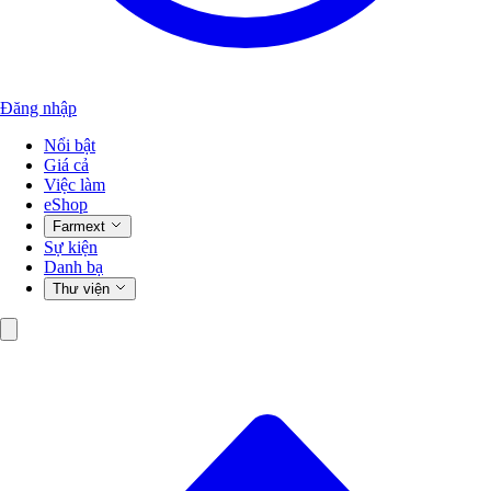
Đăng nhập
Nổi bật
Giá cả
Việc làm
eShop
Farmext
Sự kiện
Danh bạ
Thư viện