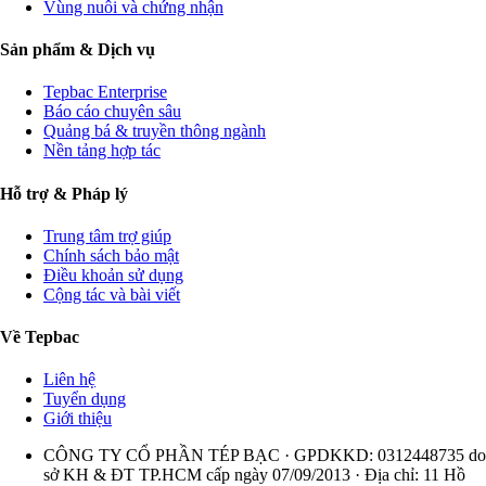
Vùng nuôi và chứng nhận
Sản phẩm & Dịch vụ
Tepbac Enterprise
Báo cáo chuyên sâu
Quảng bá & truyền thông ngành
Nền tảng hợp tác
Hỗ trợ & Pháp lý
Trung tâm trợ giúp
Chính sách bảo mật
Điều khoản sử dụng
Cộng tác và bài viết
Về Tepbac
Liên hệ
Tuyển dụng
Giới thiệu
CÔNG TY CỔ PHẦN TÉP BẠC · GPDKKD: 0312448735 do
sở KH & ĐT TP.HCM cấp ngày 07/09/2013 · Địa chỉ: 11 Hồ