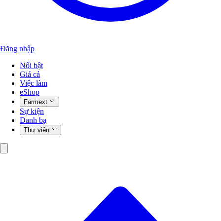
Đăng nhập
Nổi bật
Giá cả
Việc làm
eShop
Farmext
Sự kiện
Danh bạ
Thư viện