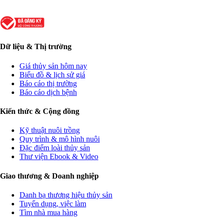
Dữ liệu & Thị trường
Giá thủy sản hôm nay
Biểu đồ & lịch sử giá
Báo cáo thị trường
Báo cáo dịch bệnh
Kiến thức & Cộng đồng
Kỹ thuật nuôi trồng
Quy trình & mô hình nuôi
Đặc điểm loài thủy sản
Thư viện Ebook & Video
Giao thương & Doanh nghiệp
Danh bạ thương hiệu thủy sản
Tuyển dụng, việc làm
Tìm nhà mua hàng