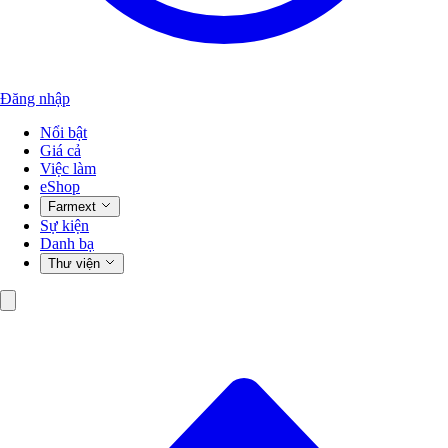
Đăng nhập
Nổi bật
Giá cả
Việc làm
eShop
Farmext
Sự kiện
Danh bạ
Thư viện