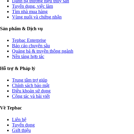
Danh bạ thương hiệu thủy sản
Tuyển dụng, việc làm
Tìm nhà mua hàng
Vùng nuôi và chứng nhận
Sản phẩm & Dịch vụ
Tepbac Enterprise
Báo cáo chuyên sâu
Quảng bá & truyền thông ngành
Nền tảng hợp tác
Hỗ trợ & Pháp lý
Trung tâm trợ giúp
Chính sách bảo mật
Điều khoản sử dụng
Cộng tác và bài viết
Về Tepbac
Liên hệ
Tuyển dụng
Giới thiệu