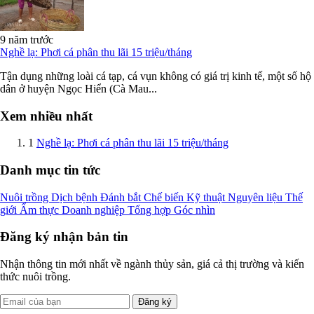
9 năm trước
Nghề lạ: Phơi cá phân thu lãi 15 triệu/tháng
Tận dụng những loài cá tạp, cá vụn không có giá trị kinh tế, một số hộ
dân ở huyện Ngọc Hiển (Cà Mau...
Xem nhiều nhất
1
Nghề lạ: Phơi cá phân thu lãi 15 triệu/tháng
Danh mục tin tức
Nuôi trồng
Dịch bệnh
Đánh bắt
Chế biến
Kỹ thuật
Nguyên liệu
Thế
giới
Ẩm thực
Doanh nghiệp
Tổng hợp
Góc nhìn
Đăng ký nhận bản tin
Nhận thông tin mới nhất về ngành thủy sản, giá cả thị trường và kiến
thức nuôi trồng.
Đăng ký