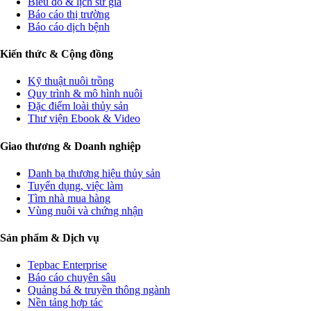
Biểu đồ & lịch sử giá
Báo cáo thị trường
Báo cáo dịch bệnh
Kiến thức & Cộng đồng
Kỹ thuật nuôi trồng
Quy trình & mô hình nuôi
Đặc điểm loài thủy sản
Thư viện Ebook & Video
Giao thương & Doanh nghiệp
Danh bạ thương hiệu thủy sản
Tuyển dụng, việc làm
Tìm nhà mua hàng
Vùng nuôi và chứng nhận
Sản phẩm & Dịch vụ
Tepbac Enterprise
Báo cáo chuyên sâu
Quảng bá & truyền thông ngành
Nền tảng hợp tác