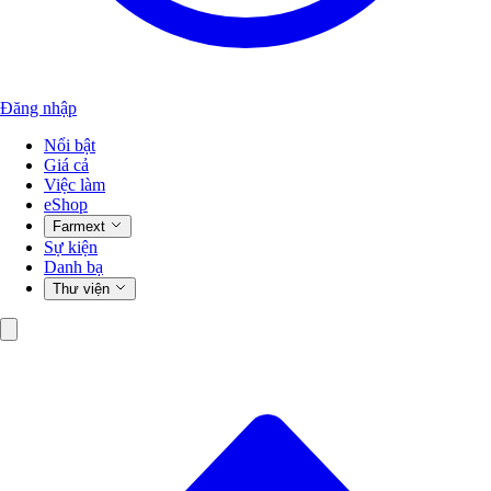
Đăng nhập
Nổi bật
Giá cả
Việc làm
eShop
Farmext
Sự kiện
Danh bạ
Thư viện