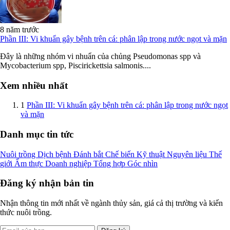
8 năm trước
Phần III: Vi khuẩn gây bệnh trên cá: phân lập trong nước ngọt và mặn
Đây là những nhóm vi nhuẩn của chủng Pseudomonas spp và
Mycobacterium spp, Piscirickettsia salmonis....
Xem nhiều nhất
1
Phần III: Vi khuẩn gây bệnh trên cá: phân lập trong nước ngọt
và mặn
Danh mục tin tức
Nuôi trồng
Dịch bệnh
Đánh bắt
Chế biến
Kỹ thuật
Nguyên liệu
Thế
giới
Ẩm thực
Doanh nghiệp
Tổng hợp
Góc nhìn
Đăng ký nhận bản tin
Nhận thông tin mới nhất về ngành thủy sản, giá cả thị trường và kiến
thức nuôi trồng.