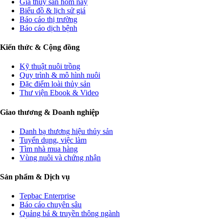
Giá thủy sản hôm nay
Biểu đồ & lịch sử giá
Báo cáo thị trường
Báo cáo dịch bệnh
Kiến thức & Cộng đồng
Kỹ thuật nuôi trồng
Quy trình & mô hình nuôi
Đặc điểm loài thủy sản
Thư viện Ebook & Video
Giao thương & Doanh nghiệp
Danh bạ thương hiệu thủy sản
Tuyển dụng, việc làm
Tìm nhà mua hàng
Vùng nuôi và chứng nhận
Sản phẩm & Dịch vụ
Tepbac Enterprise
Báo cáo chuyên sâu
Quảng bá & truyền thông ngành