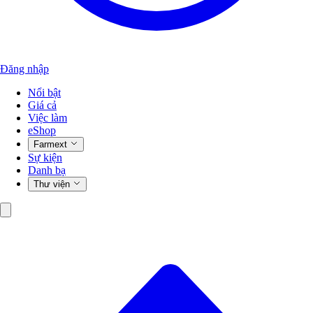
Đăng nhập
Nổi bật
Giá cả
Việc làm
eShop
Farmext
Sự kiện
Danh bạ
Thư viện