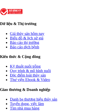
Dữ liệu & Thị trường
Giá thủy sản hôm nay
Biểu đồ & lịch sử giá
Báo cáo thị trường
Báo cáo dịch bệnh
Kiến thức & Cộng đồng
Kỹ thuật nuôi trồng
Quy trình & mô hình nuôi
Đặc điểm loài thủy sản
Thư viện Ebook & Video
Giao thương & Doanh nghiệp
Danh bạ thương hiệu thủy sản
Tuyển dụng, việc làm
Tìm nhà mua hàng