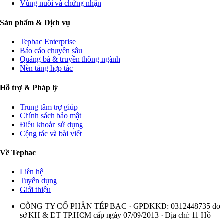
Vùng nuôi và chứng nhận
Sản phẩm & Dịch vụ
Tepbac Enterprise
Báo cáo chuyên sâu
Quảng bá & truyền thông ngành
Nền tảng hợp tác
Hỗ trợ & Pháp lý
Trung tâm trợ giúp
Chính sách bảo mật
Điều khoản sử dụng
Cộng tác và bài viết
Về Tepbac
Liên hệ
Tuyển dụng
Giới thiệu
CÔNG TY CỔ PHẦN TÉP BẠC · GPDKKD: 0312448735 do
sở KH & ĐT TP.HCM cấp ngày 07/09/2013 · Địa chỉ: 11 Hồ