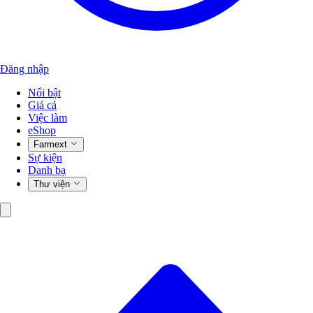
Đăng nhập
Nổi bật
Giá cả
Việc làm
eShop
Farmext
Sự kiện
Danh bạ
Thư viện