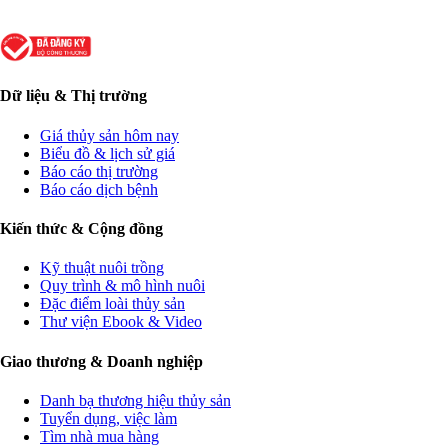
Dữ liệu & Thị trường
Giá thủy sản hôm nay
Biểu đồ & lịch sử giá
Báo cáo thị trường
Báo cáo dịch bệnh
Kiến thức & Cộng đồng
Kỹ thuật nuôi trồng
Quy trình & mô hình nuôi
Đặc điểm loài thủy sản
Thư viện Ebook & Video
Giao thương & Doanh nghiệp
Danh bạ thương hiệu thủy sản
Tuyển dụng, việc làm
Tìm nhà mua hàng