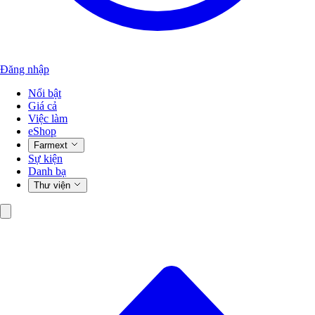
Đăng nhập
Nổi bật
Giá cả
Việc làm
eShop
Farmext
Sự kiện
Danh bạ
Thư viện