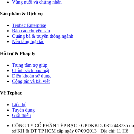
Vùng nuôi và chứng nhận
Sản phẩm & Dịch vụ
Tepbac Enterprise
Báo cáo chuyên sâu
Quảng bá & truyền thông ngành
Nền tảng hợp tác
Hỗ trợ & Pháp lý
Trung tâm trợ giúp
Chính sách bảo mật
Điều khoản sử dụng
Cộng tác và bài viết
Về Tepbac
Liên hệ
Tuyển dụng
Giới thiệu
CÔNG TY CỔ PHẦN TÉP BẠC · GPDKKD: 0312448735 do
sở KH & ĐT TP.HCM cấp ngày 07/09/2013 · Địa chỉ: 11 Hồ