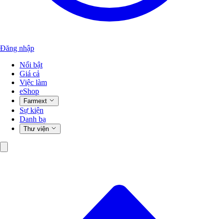
Đăng nhập
Nổi bật
Giá cả
Việc làm
eShop
Farmext
Sự kiện
Danh bạ
Thư viện