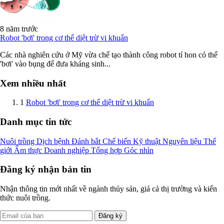
8 năm trước
Robot 'bơi' trong cơ thể diệt trừ vi khuẩn
Các nhà nghiên cứu ở Mỹ vừa chế tạo thành công robot tí hon có thể
'bơi' vào bụng để đưa kháng sinh...
Xem nhiều nhất
1
Robot 'bơi' trong cơ thể diệt trừ vi khuẩn
Danh mục tin tức
Nuôi trồng
Dịch bệnh
Đánh bắt
Chế biến
Kỹ thuật
Nguyên liệu
Thế
giới
Ẩm thực
Doanh nghiệp
Tổng hợp
Góc nhìn
Đăng ký nhận bản tin
Nhận thông tin mới nhất về ngành thủy sản, giá cả thị trường và kiến
thức nuôi trồng.
Đăng ký