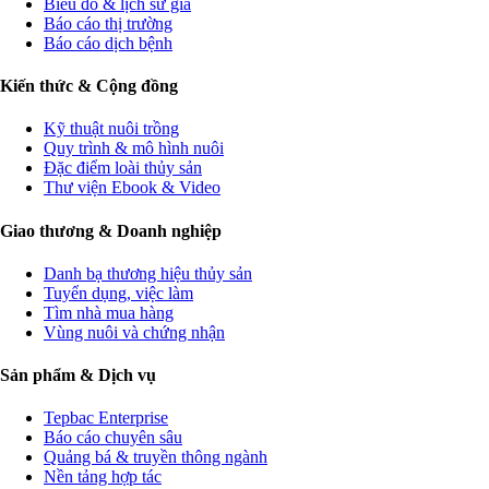
Biểu đồ & lịch sử giá
Báo cáo thị trường
Báo cáo dịch bệnh
Kiến thức & Cộng đồng
Kỹ thuật nuôi trồng
Quy trình & mô hình nuôi
Đặc điểm loài thủy sản
Thư viện Ebook & Video
Giao thương & Doanh nghiệp
Danh bạ thương hiệu thủy sản
Tuyển dụng, việc làm
Tìm nhà mua hàng
Vùng nuôi và chứng nhận
Sản phẩm & Dịch vụ
Tepbac Enterprise
Báo cáo chuyên sâu
Quảng bá & truyền thông ngành
Nền tảng hợp tác