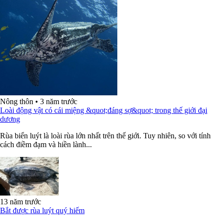
Nông thôn
•
3 năm trước
Loài động vật có cái miệng &quot;đáng sợ&quot; trong thế giới đại
dương
Rùa biển luýt là loài rùa lớn nhất trên thế giới. Tuy nhiên, so với tính
cách điềm đạm và hiền lành...
13 năm trước
Bắt được rùa luýt quý hiếm