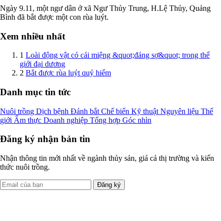
Ngày 9.11, một ngư dân ở xã Ngư Thủy Trung, H.Lệ Thủy, Quảng
Bình đã bắt được một con rùa luýt.
Xem nhiều nhất
1
Loài động vật có cái miệng &quot;đáng sợ&quot; trong thế
giới đại dương
2
Bắt được rùa luýt quý hiếm
Danh mục tin tức
Nuôi trồng
Dịch bệnh
Đánh bắt
Chế biến
Kỹ thuật
Nguyên liệu
Thế
giới
Ẩm thực
Doanh nghiệp
Tổng hợp
Góc nhìn
Đăng ký nhận bản tin
Nhận thông tin mới nhất về ngành thủy sản, giá cả thị trường và kiến
thức nuôi trồng.
Đăng ký