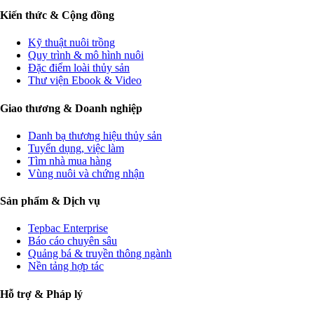
Kiến thức & Cộng đồng
Kỹ thuật nuôi trồng
Quy trình & mô hình nuôi
Đặc điểm loài thủy sản
Thư viện Ebook & Video
Giao thương & Doanh nghiệp
Danh bạ thương hiệu thủy sản
Tuyển dụng, việc làm
Tìm nhà mua hàng
Vùng nuôi và chứng nhận
Sản phẩm & Dịch vụ
Tepbac Enterprise
Báo cáo chuyên sâu
Quảng bá & truyền thông ngành
Nền tảng hợp tác
Hỗ trợ & Pháp lý