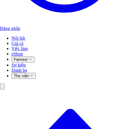
Đăng nhập
Nổi bật
Giá cả
Việc làm
eShop
Farmext
Sự kiện
Danh bạ
Thư viện