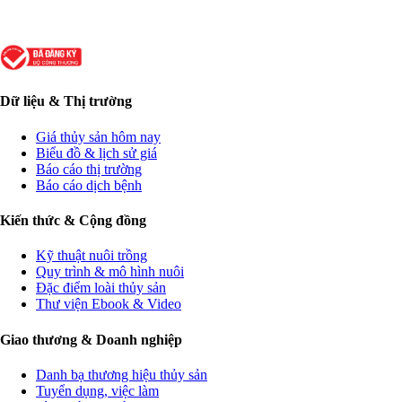
Dữ liệu & Thị trường
Giá thủy sản hôm nay
Biểu đồ & lịch sử giá
Báo cáo thị trường
Báo cáo dịch bệnh
Kiến thức & Cộng đồng
Kỹ thuật nuôi trồng
Quy trình & mô hình nuôi
Đặc điểm loài thủy sản
Thư viện Ebook & Video
Giao thương & Doanh nghiệp
Danh bạ thương hiệu thủy sản
Tuyển dụng, việc làm