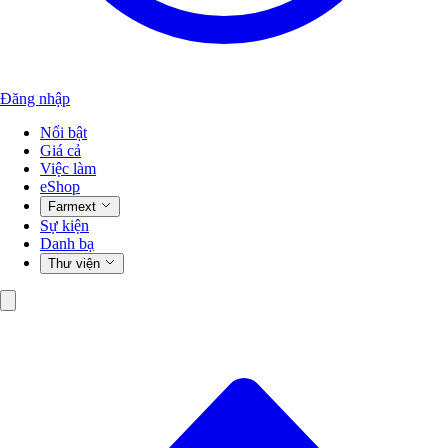
Đăng nhập
Nổi bật
Giá cả
Việc làm
eShop
Farmext
Sự kiện
Danh bạ
Thư viện