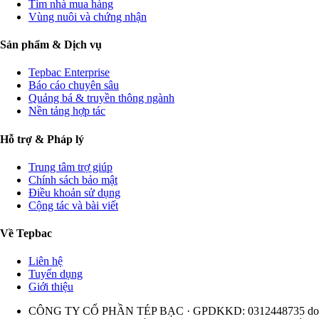
Tìm nhà mua hàng
Vùng nuôi và chứng nhận
Sản phẩm & Dịch vụ
Tepbac Enterprise
Báo cáo chuyên sâu
Quảng bá & truyền thông ngành
Nền tảng hợp tác
Hỗ trợ & Pháp lý
Trung tâm trợ giúp
Chính sách bảo mật
Điều khoản sử dụng
Cộng tác và bài viết
Về Tepbac
Liên hệ
Tuyển dụng
Giới thiệu
CÔNG TY CỔ PHẦN TÉP BẠC · GPDKKD: 0312448735 do