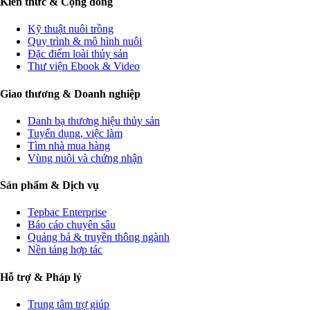
Kiến thức & Cộng đồng
Kỹ thuật nuôi trồng
Quy trình & mô hình nuôi
Đặc điểm loài thủy sản
Thư viện Ebook & Video
Giao thương & Doanh nghiệp
Danh bạ thương hiệu thủy sản
Tuyển dụng, việc làm
Tìm nhà mua hàng
Vùng nuôi và chứng nhận
Sản phẩm & Dịch vụ
Tepbac Enterprise
Báo cáo chuyên sâu
Quảng bá & truyền thông ngành
Nền tảng hợp tác
Hỗ trợ & Pháp lý
Trung tâm trợ giúp