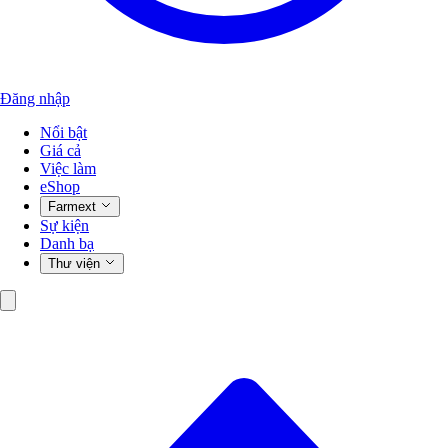
Đăng nhập
Nổi bật
Giá cả
Việc làm
eShop
Farmext
Sự kiện
Danh bạ
Thư viện