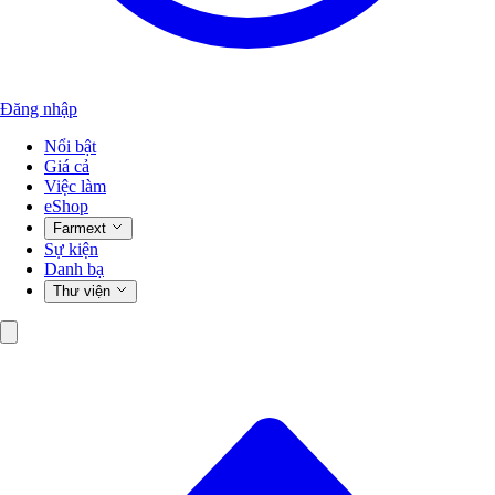
Đăng nhập
Nổi bật
Giá cả
Việc làm
eShop
Farmext
Sự kiện
Danh bạ
Thư viện