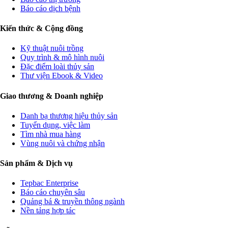
Báo cáo dịch bệnh
Kiến thức & Cộng đồng
Kỹ thuật nuôi trồng
Quy trình & mô hình nuôi
Đặc điểm loài thủy sản
Thư viện Ebook & Video
Giao thương & Doanh nghiệp
Danh bạ thương hiệu thủy sản
Tuyển dụng, việc làm
Tìm nhà mua hàng
Vùng nuôi và chứng nhận
Sản phẩm & Dịch vụ
Tepbac Enterprise
Báo cáo chuyên sâu
Quảng bá & truyền thông ngành
Nền tảng hợp tác