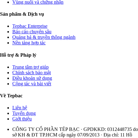
Vùng nuôi và chứng nhận
Sản phẩm & Dịch vụ
Tepbac Enterprise
Báo cáo chuyên sâu
Quảng bá & truyền thông ngành
Nền tảng hợp tác
Hỗ trợ & Pháp lý
Trung tâm trợ giúp
Chính sách bảo mật
Điều khoản sử dụng
Cộng tác và bài viết
Về Tepbac
Liên hệ
Tuyển dụng
Giới thiệu
CÔNG TY CỔ PHẦN TÉP BẠC · GPDKKD: 0312448735 do
sở KH & ĐT TP.HCM cấp ngày 07/09/2013 · Địa chỉ: 11 Hồ