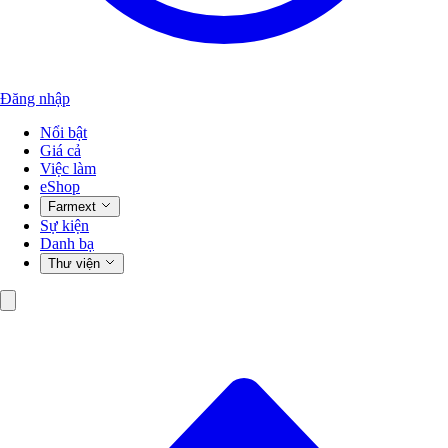
Đăng nhập
Nổi bật
Giá cả
Việc làm
eShop
Farmext
Sự kiện
Danh bạ
Thư viện