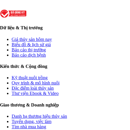
Dữ liệu & Thị trường
Giá thủy sản hôm nay
Biểu đồ & lịch sử giá
Báo cáo thị trường
Báo cáo dịch bệnh
Kiến thức & Cộng đồng
Kỹ thuật nuôi trồng
Quy trình & mô hình nuôi
Đặc điểm loài thủy sản
Thư viện Ebook & Video
Giao thương & Doanh nghiệp
Danh bạ thương hiệu thủy sản
Tuyển dụng, việc làm
Tìm nhà mua hàng