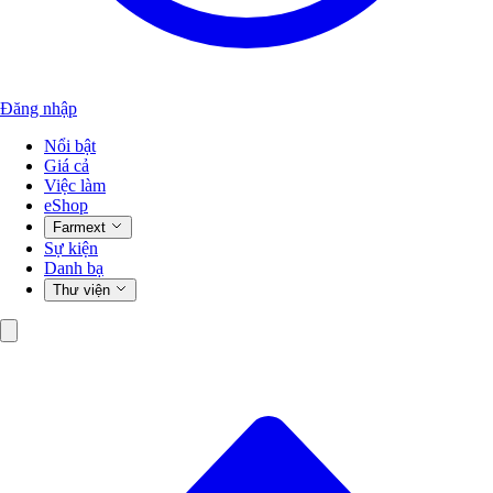
Đăng nhập
Nổi bật
Giá cả
Việc làm
eShop
Farmext
Sự kiện
Danh bạ
Thư viện