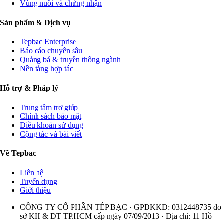
Vùng nuôi và chứng nhận
Sản phẩm & Dịch vụ
Tepbac Enterprise
Báo cáo chuyên sâu
Quảng bá & truyền thông ngành
Nền tảng hợp tác
Hỗ trợ & Pháp lý
Trung tâm trợ giúp
Chính sách bảo mật
Điều khoản sử dụng
Cộng tác và bài viết
Về Tepbac
Liên hệ
Tuyển dụng
Giới thiệu
CÔNG TY CỔ PHẦN TÉP BẠC · GPDKKD: 0312448735 do
sở KH & ĐT TP.HCM cấp ngày 07/09/2013 · Địa chỉ: 11 Hồ