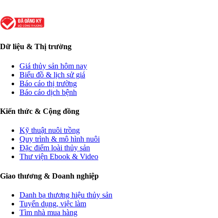
Dữ liệu & Thị trường
Giá thủy sản hôm nay
Biểu đồ & lịch sử giá
Báo cáo thị trường
Báo cáo dịch bệnh
Kiến thức & Cộng đồng
Kỹ thuật nuôi trồng
Quy trình & mô hình nuôi
Đặc điểm loài thủy sản
Thư viện Ebook & Video
Giao thương & Doanh nghiệp
Danh bạ thương hiệu thủy sản
Tuyển dụng, việc làm
Tìm nhà mua hàng