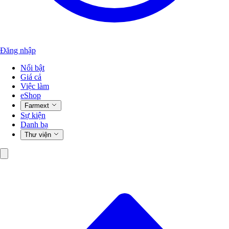
Đăng nhập
Nổi bật
Giá cả
Việc làm
eShop
Farmext
Sự kiện
Danh bạ
Thư viện