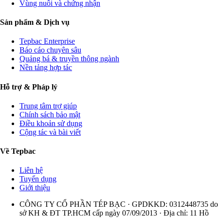
Vùng nuôi và chứng nhận
Sản phẩm & Dịch vụ
Tepbac Enterprise
Báo cáo chuyên sâu
Quảng bá & truyền thông ngành
Nền tảng hợp tác
Hỗ trợ & Pháp lý
Trung tâm trợ giúp
Chính sách bảo mật
Điều khoản sử dụng
Cộng tác và bài viết
Về Tepbac
Liên hệ
Tuyển dụng
Giới thiệu
CÔNG TY CỔ PHẦN TÉP BẠC · GPDKKD: 0312448735 do
sở KH & ĐT TP.HCM cấp ngày 07/09/2013 · Địa chỉ: 11 Hồ