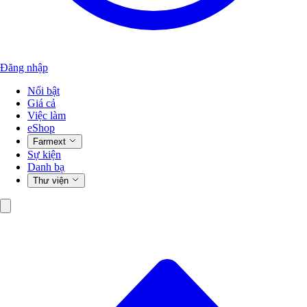
Đăng nhập
Nổi bật
Giá cả
Việc làm
eShop
Farmext
Sự kiện
Danh bạ
Thư viện