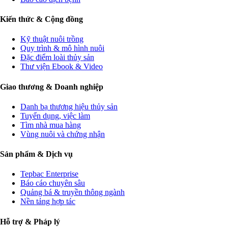
Kiến thức & Cộng đồng
Kỹ thuật nuôi trồng
Quy trình & mô hình nuôi
Đặc điểm loài thủy sản
Thư viện Ebook & Video
Giao thương & Doanh nghiệp
Danh bạ thương hiệu thủy sản
Tuyển dụng, việc làm
Tìm nhà mua hàng
Vùng nuôi và chứng nhận
Sản phẩm & Dịch vụ
Tepbac Enterprise
Báo cáo chuyên sâu
Quảng bá & truyền thông ngành
Nền tảng hợp tác
Hỗ trợ & Pháp lý