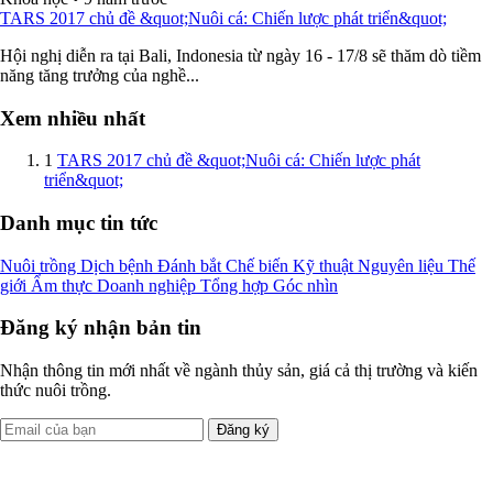
TARS 2017 chủ đề &quot;Nuôi cá: Chiến lược phát triển&quot;
Hội nghị diễn ra tại Bali, Indonesia từ ngày 16 - 17/8 sẽ thăm dò tiềm
năng tăng trưởng của nghề...
Xem nhiều nhất
1
TARS 2017 chủ đề &quot;Nuôi cá: Chiến lược phát
triển&quot;
Danh mục tin tức
Nuôi trồng
Dịch bệnh
Đánh bắt
Chế biến
Kỹ thuật
Nguyên liệu
Thế
giới
Ẩm thực
Doanh nghiệp
Tổng hợp
Góc nhìn
Đăng ký nhận bản tin
Nhận thông tin mới nhất về ngành thủy sản, giá cả thị trường và kiến
thức nuôi trồng.
Đăng ký