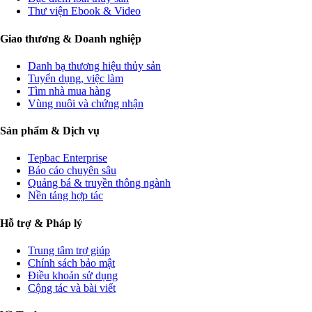
Thư viện Ebook & Video
Giao thương & Doanh nghiệp
Danh bạ thương hiệu thủy sản
Tuyển dụng, việc làm
Tìm nhà mua hàng
Vùng nuôi và chứng nhận
Sản phẩm & Dịch vụ
Tepbac Enterprise
Báo cáo chuyên sâu
Quảng bá & truyền thông ngành
Nền tảng hợp tác
Hỗ trợ & Pháp lý
Trung tâm trợ giúp
Chính sách bảo mật
Điều khoản sử dụng
Cộng tác và bài viết