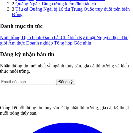
2
Quãng Ngãi: Tăng cường kiểm định tàu cá
3
Tàu cá Quảng Ngãi bị 16 tàu Trung Quốc truy đuổi trên biển
Đông
Danh mục tin tức
Nuôi trồng
Dịch bệnh
Đánh bắt
Chế biến
Kỹ thuật
Nguyên liệu
Thế
giới
Ẩm thực
Doanh nghiệp
Tổng hợp
Góc nhìn
Đăng ký nhận bản tin
Nhận thông tin mới nhất về ngành thủy sản, giá cả thị trường và kiến
thức nuôi trồng.
Đăng ký
Cổng kết nối thông tin thủy sản. Cập nhật thị trường, giá cả, kỹ thuật
nuôi trồng thủy sản.