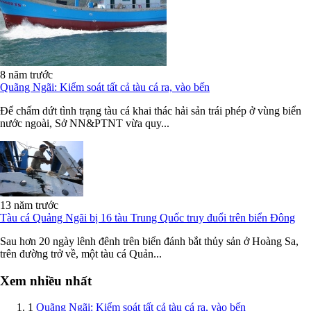
8 năm trước
Quãng Ngãi: Kiểm soát tất cả tàu cá ra, vào bến
Để chấm dứt tình trạng tàu cá khai thác hải sản trái phép ở vùng biển
nước ngoài, Sở NN&PTNT vừa quy...
13 năm trước
Tàu cá Quảng Ngãi bị 16 tàu Trung Quốc truy đuổi trên biển Đông
Sau hơn 20 ngày lênh đênh trên biển đánh bắt thủy sản ở Hoàng Sa,
trên đường trở về, một tàu cá Quản...
Xem nhiều nhất
1
Quãng Ngãi: Kiểm soát tất cả tàu cá ra, vào bến