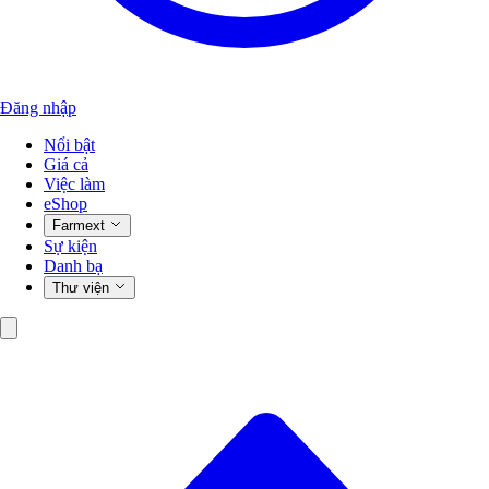
Đăng nhập
Nổi bật
Giá cả
Việc làm
eShop
Farmext
Sự kiện
Danh bạ
Thư viện