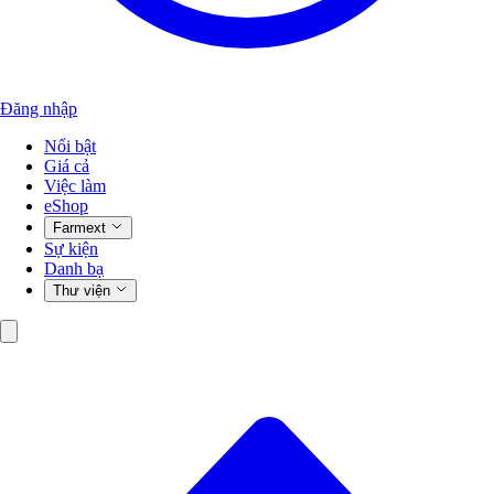
Đăng nhập
Nổi bật
Giá cả
Việc làm
eShop
Farmext
Sự kiện
Danh bạ
Thư viện