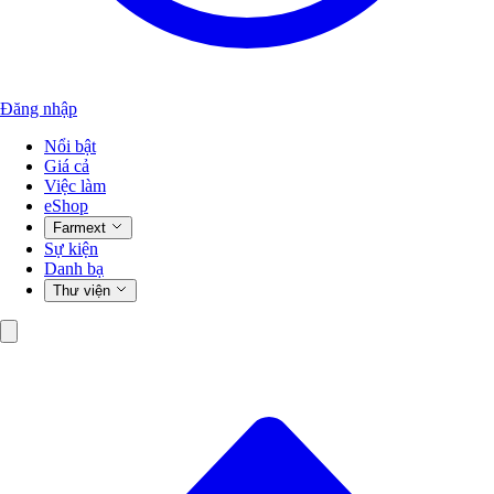
Đăng nhập
Nổi bật
Giá cả
Việc làm
eShop
Farmext
Sự kiện
Danh bạ
Thư viện