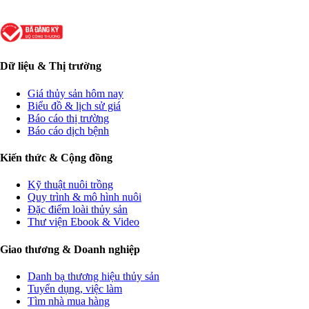
Dữ liệu & Thị trường
Giá thủy sản hôm nay
Biểu đồ & lịch sử giá
Báo cáo thị trường
Báo cáo dịch bệnh
Kiến thức & Cộng đồng
Kỹ thuật nuôi trồng
Quy trình & mô hình nuôi
Đặc điểm loài thủy sản
Thư viện Ebook & Video
Giao thương & Doanh nghiệp
Danh bạ thương hiệu thủy sản
Tuyển dụng, việc làm
Tìm nhà mua hàng