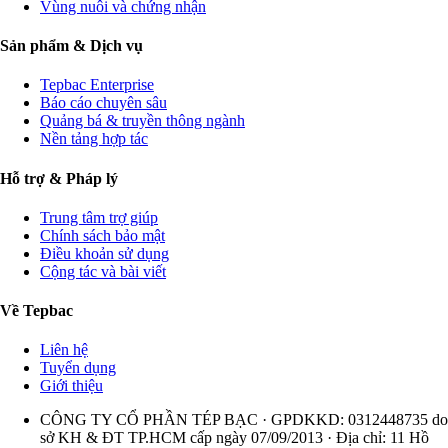
Vùng nuôi và chứng nhận
Sản phẩm & Dịch vụ
Tepbac Enterprise
Báo cáo chuyên sâu
Quảng bá & truyền thông ngành
Nền tảng hợp tác
Hỗ trợ & Pháp lý
Trung tâm trợ giúp
Chính sách bảo mật
Điều khoản sử dụng
Cộng tác và bài viết
Về Tepbac
Liên hệ
Tuyển dụng
Giới thiệu
CÔNG TY CỔ PHẦN TÉP BẠC · GPDKKD: 0312448735 do
sở KH & ĐT TP.HCM cấp ngày 07/09/2013 · Địa chỉ: 11 Hồ