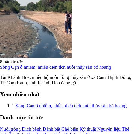
8 năm trước
Sông Cạn ô nhiễm, nhiều diện tích nuôi thủy sản bỏ hoang
Tại Khánh Hòa, nhiều hộ nuôi trồng thủy sản ở xã Cam Thịnh Đông,
TP Cam Ranh, tỉnh Khánh Hòa đang gặ...
Xem nhiều nhất
1
Sông Cạn ô nhiễm, nhiều diện tích nuôi thủy sản bỏ hoang
Danh mục tin tức
Nuôi trồng
Dịch bệnh
Đánh bắt
Chế biến
Kỹ thuật
Nguyên liệu
Thế