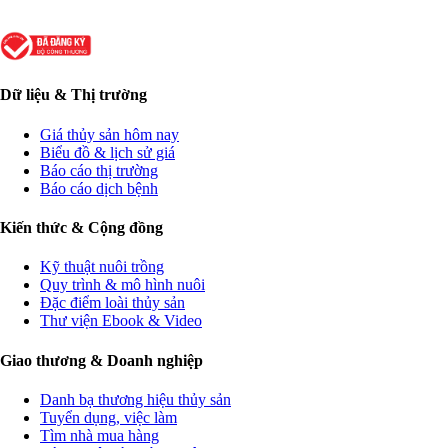
Dữ liệu & Thị trường
Giá thủy sản hôm nay
Biểu đồ & lịch sử giá
Báo cáo thị trường
Báo cáo dịch bệnh
Kiến thức & Cộng đồng
Kỹ thuật nuôi trồng
Quy trình & mô hình nuôi
Đặc điểm loài thủy sản
Thư viện Ebook & Video
Giao thương & Doanh nghiệp
Danh bạ thương hiệu thủy sản
Tuyển dụng, việc làm
Tìm nhà mua hàng