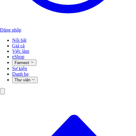
Đăng nhập
Nổi bật
Giá cả
Việc làm
eShop
Farmext
Sự kiện
Danh bạ
Thư viện