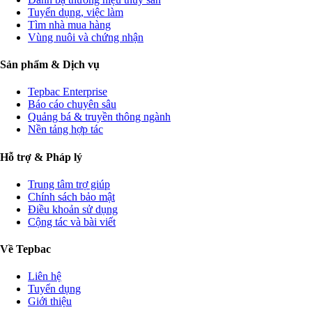
Tuyển dụng, việc làm
Tìm nhà mua hàng
Vùng nuôi và chứng nhận
Sản phẩm & Dịch vụ
Tepbac Enterprise
Báo cáo chuyên sâu
Quảng bá & truyền thông ngành
Nền tảng hợp tác
Hỗ trợ & Pháp lý
Trung tâm trợ giúp
Chính sách bảo mật
Điều khoản sử dụng
Cộng tác và bài viết
Về Tepbac
Liên hệ
Tuyển dụng
Giới thiệu