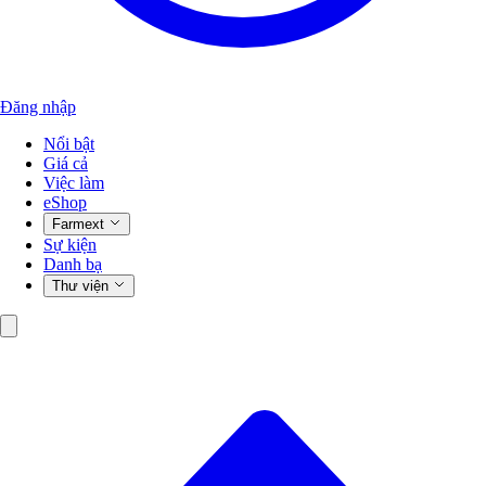
Đăng nhập
Nổi bật
Giá cả
Việc làm
eShop
Farmext
Sự kiện
Danh bạ
Thư viện