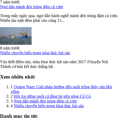
7 năm trước
Ngư dân mành đèn trúng đậm cá cơm
Trong mấy ngày qua, ngư dân hành nghề mành đèn trúng đậm cá cơm.
Nhiều tàu một đêm phải vào cảng 3 l...
8 năm trước
Nhiều chuyển biến trong khai thác hải sản
Vào thời điểm này, mùa khai thác hải sản năm 2017 ở huyện Núi
Thành cơ bản kết thúc thắng lợi.
Xem nhiều nhất
1
Quảng Nam: Giải pháp hướng đến nuôi trồng thủy sản bền
vững
2
Hội An dừng nuôi cá lồng bè trên sông Cổ Cò
3
Ngư dân mành đèn trúng đậm cá cơm
4
Nhiều chuyển biến trong khai thác hải sản
Danh mục tin tức