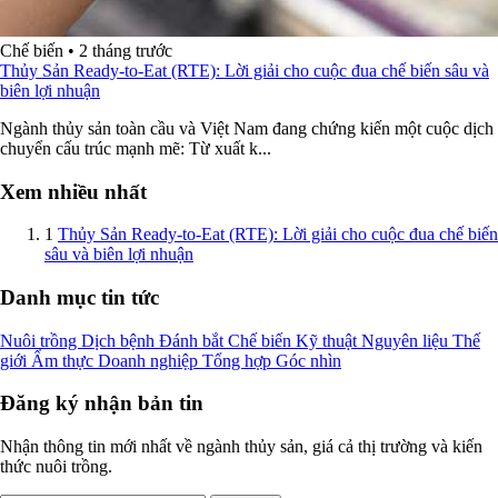
Chế biến
•
2 tháng trước
Thủy Sản Ready-to-Eat (RTE): Lời giải cho cuộc đua chế biến sâu và
biên lợi nhuận
Ngành thủy sản toàn cầu và Việt Nam đang chứng kiến một cuộc dịch
chuyển cấu trúc mạnh mẽ: Từ xuất k...
Xem nhiều nhất
1
Thủy Sản Ready-to-Eat (RTE): Lời giải cho cuộc đua chế biến
sâu và biên lợi nhuận
Danh mục tin tức
Nuôi trồng
Dịch bệnh
Đánh bắt
Chế biến
Kỹ thuật
Nguyên liệu
Thế
giới
Ẩm thực
Doanh nghiệp
Tổng hợp
Góc nhìn
Đăng ký nhận bản tin
Nhận thông tin mới nhất về ngành thủy sản, giá cả thị trường và kiến
thức nuôi trồng.