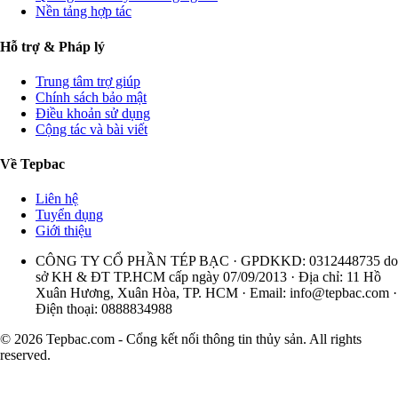
Nền tảng hợp tác
Hỗ trợ & Pháp lý
Trung tâm trợ giúp
Chính sách bảo mật
Điều khoản sử dụng
Cộng tác và bài viết
Về Tepbac
Liên hệ
Tuyển dụng
Giới thiệu
CÔNG TY CỔ PHẦN TÉP BẠC · GPDKKD: 0312448735 do
sở KH & ĐT TP.HCM cấp ngày 07/09/2013 · Địa chỉ: 11 Hồ
Xuân Hương, Xuân Hòa, TP. HCM · Email:
info@tepbac.com
·
Điện thoại: 0888834988
© 2026 Tepbac.com - Cổng kết nối thông tin thủy sản. All rights
reserved.