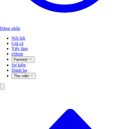
Đăng nhập
Nổi bật
Giá cả
Việc làm
eShop
Farmext
Sự kiện
Danh bạ
Thư viện