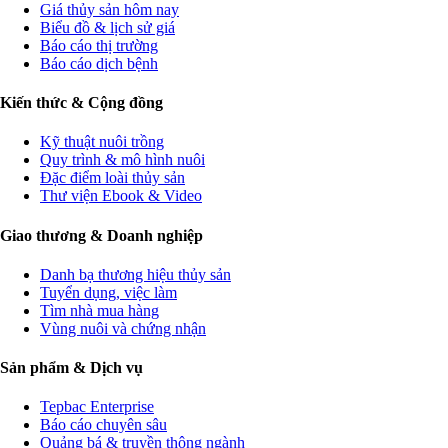
Giá thủy sản hôm nay
Biểu đồ & lịch sử giá
Báo cáo thị trường
Báo cáo dịch bệnh
Kiến thức & Cộng đồng
Kỹ thuật nuôi trồng
Quy trình & mô hình nuôi
Đặc điểm loài thủy sản
Thư viện Ebook & Video
Giao thương & Doanh nghiệp
Danh bạ thương hiệu thủy sản
Tuyển dụng, việc làm
Tìm nhà mua hàng
Vùng nuôi và chứng nhận
Sản phẩm & Dịch vụ
Tepbac Enterprise
Báo cáo chuyên sâu
Quảng bá & truyền thông ngành